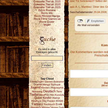
eine Tür funktioniert? Selbst de
Gelesene Titel ab 2015
Gelesene Titel ab 2020
aus: A. L. Martinez: Diner des G
Gelesene Titel ab 2025
Rezis Romane
SaschaSalamander
29.04.2008,
Rezis Mix
Rezis Hörspiel Manga
Rezis Filme Games ua
Rezis Queer
Vegan
Als Mail versenden
Komm
Es wird in allen
Die Kommentare werden redak
Einträgen gesucht.
Freischalt
Tag-Cloud
Erfahrungen
Games
Animation
De
Drama
Manga
Dystopie
(Wird
Jugend
Kochen
Philosophie
Deutsch
Nürnberg
Tiere
Thriller
Mindf*ck
Film
Komödie
Queer
Kinder
Horror
Mindfuck
Öko
Frauen
BDSM
Fantasy
Erotik
Fachbuch
Historisch
Männer
Vegan
Dark