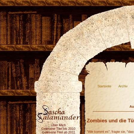
Startseite
Archiv
Au
Zombies und die Tü
Über Mich
Gelesene Titel bis 2010
"Wie kommt es", fragte sie, "das
Gelesene Titel ab 2011