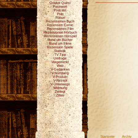
Oculus Quest
Passwort
Podcast
Pulp
Rätsel
Rezensionen Buch
Rezension Comic
Rezensionen Film
Rezensionen Hörbuch
Rezensionen Hörspiel
Rund um Bücher
Rund um Filme
Rezension Spiele
Statistik
TV Tipp
Umfrage
Vorgemerkt
Web
V-Gedanken
V-Nürnberg
V-Produkt
V-Rezept
V-Unterwegs
Widmung
Zerlegt
Zitate
Startseite
Archiv