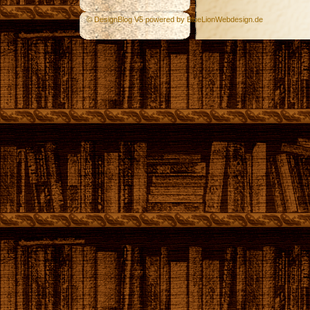
© DesignBlog V5 powered by BlueLionWebdesign.de