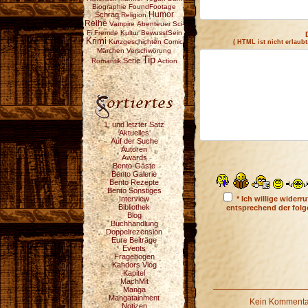
Biographie
FoundFootage
Schräg
Humor
Religion
Reihe
Vampire
Abenteuer
Sci-
Fi
Fremde Kultur
BewusstSein
Krimi
Kurzgeschichten
Comic
( HTML ist
nicht
erlaubt
Märchen
Verschwörung
Tip
Serie
Romantik
Action
1. und letzter Satz
Aktuelles
Auf der Suche
Autoren
Awards
Bento-Gäste
Bento Galerie
Bento Rezepte
Bento Sonstiges
Interview
* Ich willige wider
Bibliothek
entsprechend der fol
Blog
Buchhandlung
Doppelrezension
Eure Beiträge
Events
Fragebogen
Kahdors Vlog
Kapitel
MachMit
Manga
Mangatainment
Kein Kommentar
Notizen