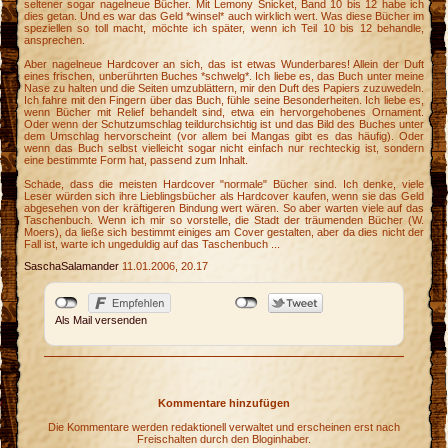
seltener sogar nagelneue Bücher. Mit Lemony Snicket, Band 10 bis 12 habe ich
dies getan. Und es war das Geld *winsel* auch wirklich wert. Was diese Bücher im
speziellen so toll macht, möchte ich später, wenn ich Teil 10 bis 12 behandle,
ansprechen.
Aber nagelneue Hardcover an sich, das ist etwas Wunderbares! Allein der Duft
eines frischen, unberührten Buches *schwelg*. Ich liebe es, das Buch unter meine
Nase zu halten und die Seiten umzublättern, mir den Duft des Papiers zuzuwedeln.
Ich fahre mit den Fingern über das Buch, fühle seine Besonderheiten. Ich liebe es,
wenn Bücher mit Relief behandelt sind, etwa ein hervorgehobenes Ornament.
Oder wenn der Schutzumschlag teildurchsichtig ist und das Bild des Buches unter
dem Umschlag hervorscheint (vor allem bei Mangas gibt es das häufig). Oder
wenn das Buch selbst vielleicht sogar nicht einfach nur rechteckig ist, sondern
eine bestimmte Form hat, passend zum Inhalt.
Schade, dass die meisten Hardcover "normale" Bücher sind. Ich denke, viele
Leser würden sich ihre Lieblingsbücher als Hardcover kaufen, wenn sie das Geld
abgesehen von der kräftigeren Bindung wert wären. So aber warten viele auf das
Taschenbuch. Wenn ich mir so vorstelle, die Stadt der träumenden Bücher (W.
Moers), da ließe sich bestimmt einiges am Cover gestalten, aber da dies nicht der
Fall ist, warte ich ungeduldig auf das Taschenbuch ...
SaschaSalamander
11.01.2006, 20.17
Als Mail versenden
y
Kommentare hinzufügen
Die Kommentare werden redaktionell verwaltet und erscheinen erst nach
Freischalten durch den Bloginhaber.