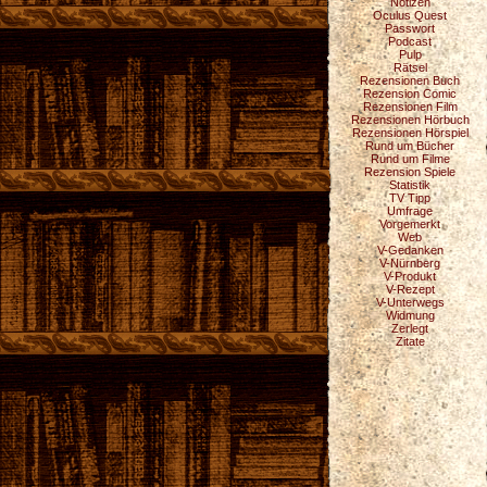
Notizen
Oculus Quest
Passwort
Podcast
Pulp
Rätsel
Rezensionen Buch
Rezension Comic
Rezensionen Film
Rezensionen Hörbuch
Rezensionen Hörspiel
Rund um Bücher
Rund um Filme
Rezension Spiele
Statistik
TV Tipp
Umfrage
Vorgemerkt
Web
V-Gedanken
V-Nürnberg
V-Produkt
V-Rezept
V-Unterwegs
Widmung
Zerlegt
Zitate