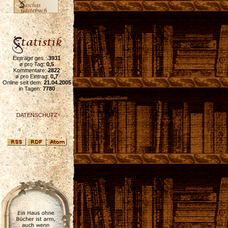
Einträge ges.:
3931
ø pro Tag:
0,5
Kommentare:
2822
ø pro Eintrag:
0,7
Online seit dem:
21.04.2005
in Tagen:
7780
DATENSCHUTZ