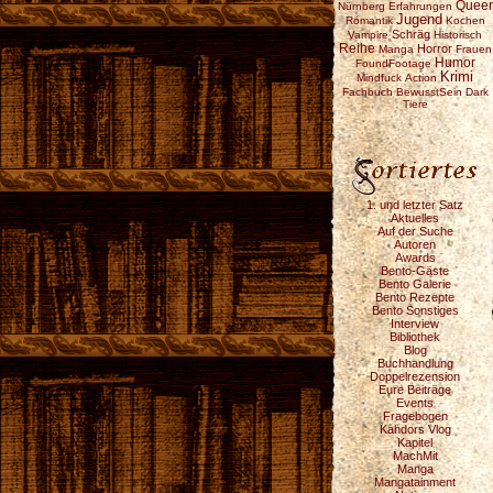
Queer
Nürnberg
Erfahrungen
Jugend
Romantik
Kochen
Schräg
Vampire
Historisch
Reihe
Horror
Manga
Frauen
Humor
FoundFootage
Krimi
Mindfuck
Action
Fachbuch
BewusstSein
Dark
Tiere
1. und letzter Satz
Aktuelles
Auf der Suche
Autoren
Awards
Bento-Gäste
Bento Galerie
Bento Rezepte
Bento Sonstiges
Interview
Bibliothek
Blog
Buchhandlung
Doppelrezension
Eure Beiträge
Events
Fragebogen
Kahdors Vlog
Kapitel
MachMit
Manga
Mangatainment