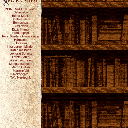
MEIN TAUSCHTICKET
Bakeneko
Bento-Mania
Bento-Lunch
Bentoshop
Buzzaldrin
Erzählmirnix
Frau Jupiter
Fürst Frederick von Flatter
Hörplanet
Hörstern
Inka Loreen Minden
Katze mit Buch
Lektorat Schultz
Letzte Sätze
Like a gay dream
Manga Madness
Marco Callari
Marterpfahl
Nekobento
Tofu Nerdpunk