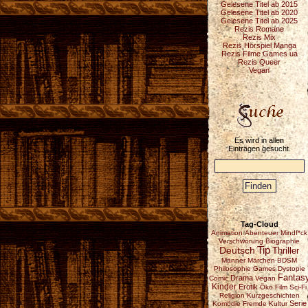
Gelesene Titel ab 2015
Gelesene Titel ab 2020
Gelesene Titel ab 2025
Rezis Romane
Rezis Mix
Rezis Hörspiel Manga
Rezis Filme Games ua
Rezis Queer
Vegan
Es wird in allen
Einträgen gesucht.
Tag-Cloud
Animation
Abenteuer
Mindf*ck
Verschwörung
Biographie
Deutsch
Tip
Thriller
Männer
Märchen
BDSM
Philosophie
Games
Dystopie
Fantas
Drama
Comic
Vegan
Kinder
Erotik
Öko
Film
Sci-Fi
Religion
Kurzgeschichten
Serie
Komödie
Fremde Kultur