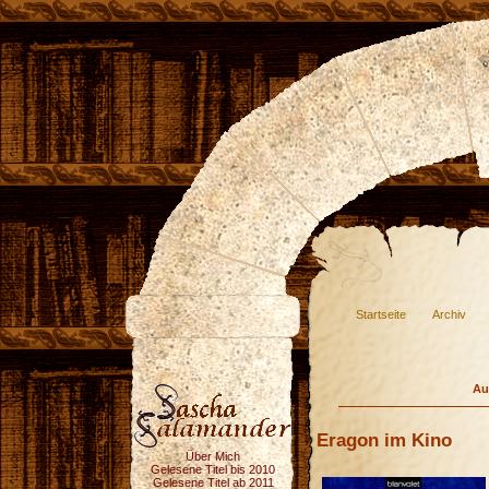
Startseite
Archiv
Au
Eragon im Kino
Über Mich
Gelesene Titel bis 2010
Gelesene Titel ab 2011