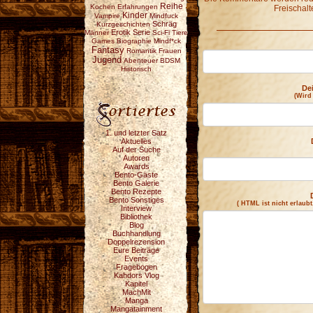
Reihe
Kochen
Erfahrungen
Freischalt
Kinder
Vampire
Mindfuck
Schräg
Kurzgeschichten
Erotik
Serie
Männer
Sci-Fi
Tiere
Games
Biographie
Mindf*ck
Fantasy
Romantik
Frauen
Jugend
Abenteuer
BDSM
Historisch
De
(Wird
1. und letzter Satz
Aktuelles
Auf der Suche
Autoren
Awards
Bento-Gäste
Bento Galerie
Bento Rezepte
Bento Sonstiges
( HTML ist
nicht
erlaubt
Interview
Bibliothek
Blog
Buchhandlung
Doppelrezension
Eure Beiträge
Events
Fragebogen
Kahdors Vlog
Kapitel
MachMit
Manga
Mangatainment