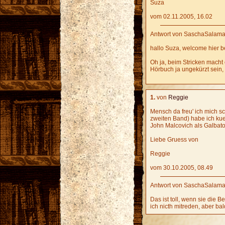
Suza
vom 02.11.2005, 16.02
Antwort von SaschaSalama
hallo Suza, welcome hier b
Oh ja, beim Stricken macht
Hörbuch ja ungekürzt sein, 
1.
von
Reggie
Mensch da freu' ich mich s
zweiten Band) habe ich kue
John Malcovich als Galbatori
Liebe Gruess von
Reggie
vom 30.10.2005, 08.49
Antwort von SaschaSalama
Das ist toll, wenn sie die
ich nicth mitreden, aber bald