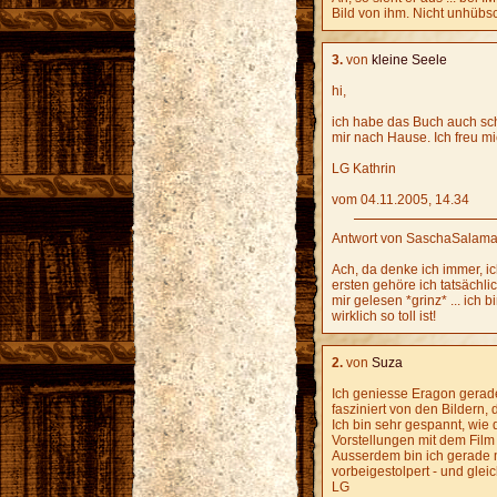
Bild von ihm. Nicht unhübsch
3.
von
kleine Seele
hi,
ich habe das Buch auch sc
mir nach Hause. Ich freu mi
LG Kathrin
vom 04.11.2005, 14.34
Antwort von SaschaSalama
Ach, da denke ich immer, ic
ersten gehöre ich tatsächli
mir gelesen *grinz* ... ich
wirklich so toll ist!
2.
von
Suza
Ich geniesse Eragon gerade
fasziniert von den Bildern,
Ich bin sehr gespannt, wie 
Vorstellungen mit dem Film d
Ausserdem bin ich gerade m
vorbeigestolpert - und gle
LG