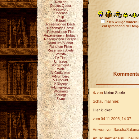
Notizen
Oculus Quest
Passwort
Podcast
Pulp
Rätsel
* Ich willige wider
Rezensionen Buch
entsprechend der fol
Rezension Comic
Rezensionen Film
Rezensionen Hörbuch
Rezensionen Hörspiel
Rund um Bücher
Rund um Filme
Rezension Spiele
Statistik
TV Tipp
Umfrage
Vorgemerkt
Web
Kommentar
V-Gedanken
V-Nürnberg
V-Produkt
V-Rezept
V-Unterwegs
Widmung
4.
von
kleine Seele
Zerlegt
Zitate
Schau mal hier:
Hier klicken
vom 04.11.2005, 14.37
Antwort von SaschaSalama
Ah, so sieht er aus ... bei 