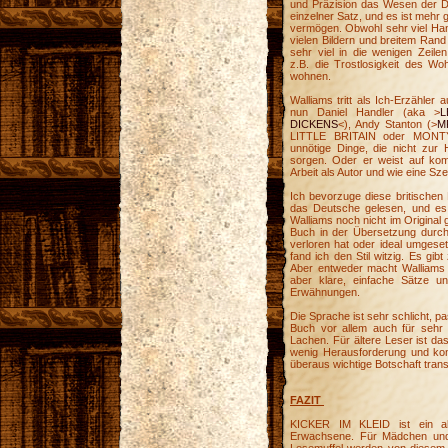
und Präzision das Wesen der Din
einzelner Satz, und es ist mehr
vermögen. Obwohl sehr viel Hand
vielen Bildern und breitem Ran
sehr viel in die wenigen Zeilen
z.B. die Trostlosigkeit des Wo
wohnen.
Walliams tritt als Ich-Erzähler a
nun Daniel Handler (aka >
L
DICKENS
<), Andy Stanton (>
M
LITTLE BRITAIN oder MONTY
unnötige Dinge, die nicht zur
sorgen. Oder er weist auf kom
Arbeit als Autor und wie eine Sz
Ich bevorzuge diese britischen 
das Deutsche gelesen, und es 
Walliams noch nicht im Original
Buch in der Übersetzung durc
verloren hat oder ideal umgeset
fand ich den Stil witzig. Es gi
Aber entweder macht Walliams d
aber klare, einfache Sätze 
Erwähnungen.
Die Sprache ist sehr schlicht, p
Buch vor allem auch für sehr 
Lachen. Für ältere Leser ist da
wenig Herausforderung und konz
überaus wichtige Botschaft transp
FAZIT
KICKER IM KLEID ist ein abs
Erwachsene. Für Mädchen und