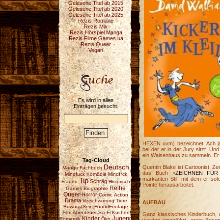
Gelesene Titel ab 2015
Gelesene Titel ab 2020
Gelesene Titel ab 2025
Rezis Romane
Rezis Mix
Rezis Hörspiel Manga
Rezis Filme Games ua
Rezis Queer
Vegan
Es wird in allen
Einträgen gesucht.
HEXEN uvm) bezeichnet. Ach ja,
bei der er in der Jury sitzt. 
ein Waisenhaus zu sammeln. Er is
Tag-Cloud
Deutsch
Quentin Blake ist Cartoonist, Z
Manga
Fachbuch
das Buch >
ZEICHNEN FÜR
Mindfuck
Komödie
Mindf*ck
markanten Stil, mit dem er sof
Tip
Schräg
Frauen
Historisch
Pointe herausarbeitet.
Reihe
Games
Biographie
Queer
Horror
Comic
Action
Drama
Verschwörung
Tiere
AUFBAU
BewusstSein
FoundFootage
Film
Abenteuer
Sci-Fi
Kochen
Ganz klassisches Kinderbuch, 
Jugend
Kinder
Romantik
Öko