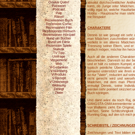
Oculus Quest
absolut durchschnittlicher Antih
Passwort
kann, ob Junge oder Mädchen. W
Podcast
völlig egal ist, welche Hautfar
Pulp
Hobby - Hauptsache man steht 
Rätsel
mit Respekt!
Rezensionen Buch
Rezension Comic
Rezensionen Film
CHARAKTERE
Rezensionen Hörbuch
Rezensionen Hörspiel
Dennis ist wie gesagt ein sehr 
Rund um Bücher
man Mädchen zuschreiben würde 
Rund um Filme
verliebt in ein älteres Mädchen
Rezension Spiele
Trennung seiner Eltern, und er
Statistik
einfach mögen, möchte ihn her
TV Tipp
Umfrage
Auch all die anderen Charakte
Vorgemerkt
beschrieben. Darvesh ist der b
Web
und er hält zu seinem Kumpel, eg
V-Gedanken
typisch peinliche Übermutter,
V-Nürnberg
genauso unterstützt wie ihren 
V-Produkt
ist nur "Vater", reduziert auf se
V-Rezept
nicht gerecht wird und wiesehr
V-Unterwegs
Mädchen, mit dem man Pferde 
Widmung
ermutigt Dennis, seine Individ
Zerlegt
werden sehr pointiert skizziert 
Zitate
Buch springen.
Und dann wäre da noch Raj, der
GANGSTA-OMA kennenlernte und
von Walliams zieht. Ein Original,
Lachen. Seine Schlitzohrigkeit
Running Gag, auf den ich mich j
SCHREIBSTIL / ZEICHNUNGE
Zeichnungen und Text bilden ein