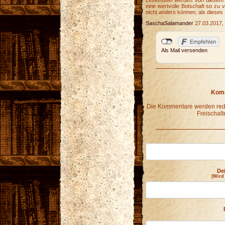
Lesemuffel werden von diesem B
eine wertvolle Botschaft so zu
nicht anders können, als dieses
SaschaSalamander
27.03.2017,
Als Mail versenden
Komm
Die Kommentare werden redak
Freischalt
De
(Wird