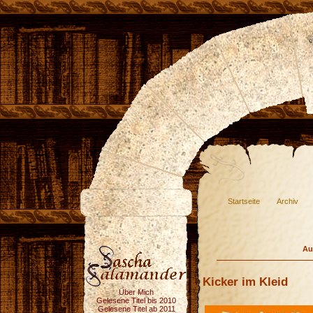
Startseite
Archiv
Au
Kicker im Kleid
Über Mich
Gelesene Titel bis 2010
Gelesene Titel ab 2011