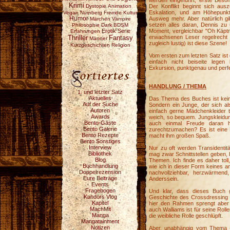
werden eingeführt, erste Beson
Krimi
Dystopie
Animation
Der Konflikt beginnt sich au
Eskalation, und am Höhepunkt 
Vegan
Nürnberg
Fremde Kultur
Humor
Ausweg mehr. Aber natürlich g
Märchen
Vampire
setzen alles daran, Dennis zu 
Philosophie
Dark
BDSM
Erotik
Serie
Moment, vergleichbar "Oh Käptn
Erfahrungen
Fantasy
erwachsenen Leser regelrecht d
Thriller
Männer
zugleich lustig) ist diese Szene!
Kurzgeschichten
Religion
Vom ersten zum letzten Satz is
einfach nicht beiseite legen
Exkursion, punktgenau und perf
HANDLUNG / THEMA
1. und letzter Satz
Aktuelles
Das Thema des Buches ist keine
Auf der Suche
Sondern ein Junge, der sich al
Autoren
einfach gerne Mädchenkleider 
Awards
weich, so bequem. Jungskleidung
Bento-Gäste
auch einmal Freude daran 
Bento Galerie
zurechtzumachen? Es ist eine R
Bento Rezepte
macht ihm großen Spaß.
Bento Sonstiges
Interview
Nur zu oft werden Transidentit
Bibliothek
mag zwar Schnittstellen geben,
Blog
Themen. Ich finde es daher tol
Buchhandlung
wie ich in dieser Form keines a
Doppelrezension
nachvollziehbar, herzwärme
Eure Beiträge
Anderssein.
Events
Fragebogen
Und klar, dass dieses Buch 
Kahdors Vlog
Geschichte des Crossdressing i
Kapitel
hier den Rahmen sprengt aber 
MachMit
auch Walliams ist für seine Roll
Manga
die weibliche Rolle geschlüpft.
Mangatainment
Notizen
Aber, unabhängig vom Thema - 