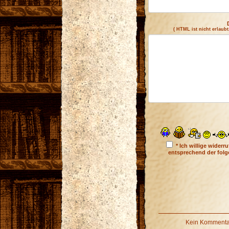
( HTML ist
nicht
erlaubt
* Ich willige wider
entsprechend der fol
Kein Kommentar