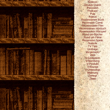
Notizen
Oculus Quest
Passwort
Podcast
Pulp
Rätsel
Rezensionen Buch
Rezension Comic
Rezensionen Film
Rezensionen Hörbuch
Rezensionen Hörspiel
Rund um Bücher
Rund um Filme
Rezension Spiele
Statistik
TV Tipp
Umfrage
Vorgemerkt
Web
V-Gedanken
V-Nürnberg
V-Produkt
V-Rezept
V-Unterwegs
Widmung
Zerlegt
Zitate