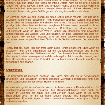
kann nicht beurteilen, ob es in ihr selbst immer so rosig aussah, wie die Autorin es
schildert. Ob dies daran liegt, dass sie intime Details nicht an die große Glocke
hängen will (ab-so-lut verständlich und ihr gutes Recht), ob sie manches verdrängt
hat im Nachhinein (das glaube ich weniger, denn sie wirkt äußert reflektiert) oder
ob sie den Lesern ein gutes Gefühl geben möchte, das weiß nur sie allein.
Ich vermute, dass sie den Lesern ein gutes Gefühl geben möchte, und das ist ihr
gelungen. Angehörige bekommen kein tränenüberströmtes Leiden präsentiert,
werden aber mit unbequemen Wahrheiten konfrontiert. Anhand vieler Beispiele wird
gezeigt, wie Menschen einfühlsam reagieren können, wenn jemand in ihrem
Umfeld sich für die Umwandlung entscheidet. Betroffenen wird durch das Buch
Mut gemacht: Wage es, Deinen Weg zu gehen, die Menschen sind inzwischen
aufgeschlossen und werden Dich unterstützen, ein paar Vollidioten hin oder her!
Und Leser, die einfach neugierig sind auf eine ungewöhnliche Biographie,
bekommen einen ungewöhnlichen Einblick in die Gefühlswelt einer faszinierenden
Frau.
Positiv fällt auf, dass Miri sich trotz allem auch Fehler eingesteht. Etwa wenn sie
anfänglich noch sehr empfindlich auf die Mitmenschen reagiert und in ihrer
Reaktion einmal über das Ziel hinausschießt. Der Prozess ihrer Frauwerdung war
eben einfach, aber deswegen keinesfalls reibungslos. Nicht nur die Umwelt, auch
ihrer Unsicherheit, ihre neue Pubertät, ihre aufkommenden Gefühle machen ihr
gelegentlich zu schaffen.
SCHREIBSTIL
Der Schreibstil ist meistens sachlich, die Sätze sind klar, es ist hervorragend
strukturiert und sprachlich schlicht gehalten. Ziemlich schnörkellos und sehr
direkt. Dazwischen immer wieder Humor und Ironie.
Was mir sehr gefällt ist, auf welche Weise die Autorin manche Details schildert. Die
geschlechtsangleichende Operation, ihre Orgasmusfähigkeit oder auch der
Besuch im Sexshop, sie nimmt kein Blatt vor den Mund, wenn es um intime
Erfahrungen geht. Ihr Stil ist dabei jedoch gewürzt mit Selbstironie und
angenehmen Formulierungen, sodass sensationslüsterne Leser (zum Glück)
enttäuscht werden.