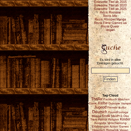
Gelesene Titel ab 2015
Gelesene Titel ab 2020
Gelesene Titel ab 2025
Rezis Romane
Rezis Mix
Rezis Hörspiel Manga
Rezis Filme Games ua
Rezis Queer
Vegan
Es wird in allen
Einträgen gesucht.
Tag-Cloud
Thriller
Fachbuch
Märchen
Reihe
Comic
Dystopie
Vampir
Jugend
Fremde Kultur
Deutsch
FoundFootage
Erotik
Manga
Mindf*ck
Öko
Horror
Kinder
Tiere
Religion
Komödie
Verschwörung
Erfahrungen
Action
Games
Historisch
Romantik
Vegan