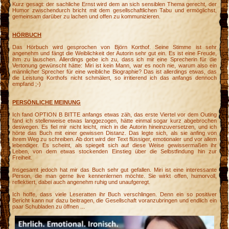
Kurz gesagt: der sachliche Ernst wird dem an sich sensiblen Thema gerecht, der
Humor zwischendurch bricht mit dem gesellschaftlichen Tabu und ermöglichst,
gemeinsam darüber zu lachen und offen zu kommunizieren.
HÖRBUCH
Das Hörbuch wird gesprochen von Björn Korthof. Seine Stimme ist sehr
angenehm und fängt die Weiblichkeit der Autorin sehr gut ein. Es ist eine Freude,
ihm zu lauschen. Allerdings gebe ich zu, dass ich mir eine Sprecherin für die
Vertonung gewünscht hätte: Miri ist kein Mann, war es noch nie, warum also ein
männlicher Sprecher für eine weibliche Biographie? Das ist allerdings etwas, das
die Leistung Korthofs nicht schmälert, so irritierend ich das anfangs dennoch
empfand ;-)
PERSÖNLICHE MEINUNG
Ich fand OPTION B BITTE anfangs etwas zäh, das erste Viertel vor dem Outing
fand ich stellenweise etwas langgezogen, hätte einmal sogar kurz abgebrochen
deswegen. Es fiel mir nicht leicht, mich in die Autorin hineinzuversetzen, und ich
hörte das Buch mit einer gewissen Distanz. Das legte sich, als sie anfing von
ihrem Weg zu schreiben. Ab dort wird der Text flüssiger, emotionaler und vor allem
lebendiger. Es scheint, als spiegelt sich auf diese Weise gewissermaßen ihr
Leben, von dem etwas stockenden Einstieg über die Selbstfindung hin zur
Freiheit.
Insgesamt jedoch hat mir das Buch sehr gut gefallen. Miri ist eine interessante
Person, die man gerne live kennenlernen möchte. Sie wirkt offen, humorvoll,
reflektiert, dabei auch angenehm ruhig und unaufgeregt.
Ich hoffe, dass viele Leseratten ihr Buch verschlingen. Denn ein so positiver
Bericht kann nur dazu beitragen, die Gesellschaft voranzubringen und endlich ein
paar Schubladen zu öffnen ...