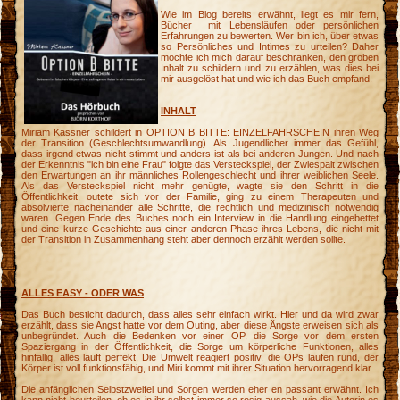
Wie im Blog bereits erwähnt, liegt es mir fern,
Bücher mit Lebensläufen oder persönlichen
Erfahrungen zu bewerten. Wer bin ich, über etwas
so Persönliches und Intimes zu urteilen? Daher
möchte ich mich darauf beschränken, den groben
Inhalt zu schildern und zu erzählen, was dies bei
mir ausgelöst hat und wie ich das Buch empfand.
INHALT
Miriam Kassner schildert in OPTION B BITTE: EINZELFAHRSCHEIN ihren Weg
der Transition (Geschlechtsumwandlung). Als Jugendlicher immer das Gefühl,
dass irgend etwas nicht stimmt und anders ist als bei anderen Jungen. Und nach
der Erkenntnis "ich bin eine Frau" folgte das Versteckspiel, der Zwiespalt zwischen
den Erwartungen an ihr männliches Rollengeschlecht und ihrer weiblichen Seele.
Als das Versteckspiel nicht mehr genügte, wagte sie den Schritt in die
Öffentlichkeit, outete sich vor der Familie, ging zu einem Therapeuten und
absolvierte nacheinander alle Schritte, die rechtlich und medizinisch notwendig
waren. Gegen Ende des Buches noch ein Interview in die Handlung eingebettet
und eine kurze Geschichte aus einer anderen Phase ihres Lebens, die nicht mit
der Transition in Zusammenhang steht aber dennoch erzählt werden sollte.
ALLES EASY - ODER WAS
Das Buch besticht dadurch, dass alles sehr einfach wirkt. Hier und da wird zwar
e
erzählt, dass sie Angst hatte vor dem Outing, aber diese Ängste erweisen sich als
unbegründet. Auch die Bedenken vor einer OP, die Sorge vor dem ersten
Spaziergang in der Öffentlichkeit, die Sorge um körperliche Funktionen, alles
hinfällig, alles läuft perfekt. Die Umwelt reagiert positiv, die OPs laufen rund, der
Körper ist voll funktionsfähig, und Miri kommt mit ihrer Situation hervorragend klar.
Die anfänglichen Selbstzweifel und Sorgen werden eher en passant erwähnt. Ich