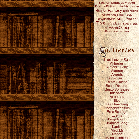
Kochen
Mindfuck
Frauen
Drama
Philosophie
Abenteuer
Fantasy
Humor
Biographie
Animation
Film
BDSM
Krimi
BewusstSein
Männer
Tip
Schräg
Serie
Sci-Fi
Dark
Queer
Nürnberg
Kurzgeschichten
1. und letzter Satz
Aktuelles
Auf der Suche
Autoren
Awards
Bento-Gäste
Bento Galerie
Bento Rezepte
Bento Sonstiges
Interview
Bibliothek
Blog
Buchhandlung
Doppelrezension
Eure Beiträge
Events
Fragebogen
Kahdors Vlog
Kapitel
MachMit
Manga
Mangatainment