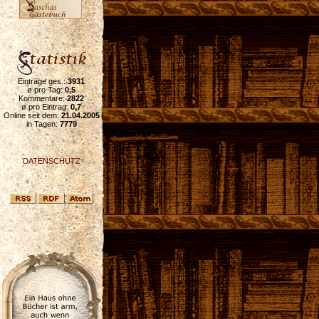
Einträge ges.:
3931
ø pro Tag:
0,5
Kommentare:
2822
ø pro Eintrag:
0,7
Online seit dem:
21.04.2005
in Tagen:
7779
DATENSCHUTZ