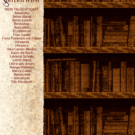
MEIN TAUSCHTICKET
Bakeneko
Bento-Mania
Bento-Lunch
Bentoshop
Buzzaldrin
Erzählmirnix
Frau Jupiter
Fürst Frederick von Flatter
Hörplanet
Hörstern
Inka Loreen Minden
Katze mit Buch
Lektorat Schultz
Letzte Sätze
Like a gay dream
Manga Madness
Marco Callari
Marterpfahl
Nekobento
Tofu Nerdpunk