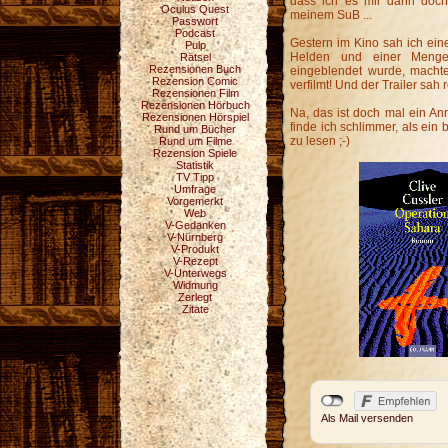
dass ich es mir dann doch 
Oculus Quest
meinem SuB ...
Passwort
Podcast
Gestern im Kino sah ich ei
Pulp
Helden und einer Menge
Rätsel
Rezensionen Buch
eingeblendet wurde, machte
Rezension Comic
verfilmt! Und der Trailer sah 
Rezensionen Film
Rezensionen Hörbuch
Na, das ist doch mal ein Anr
Rezensionen Hörspiel
finde ich schlimmer, als ein
Rund um Bücher
zu lesen ;-)
Rund um Filme
Rezension Spiele
Statistik
TV Tipp
Umfrage
Vorgemerkt
Web
V-Gedanken
V-Nürnberg
V-Produkt
V-Rezept
V-Unterwegs
Widmung
Zerlegt
Zitate
Als Mail versenden