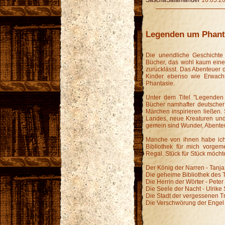
Legenden um Phant
Die unendliche Geschichte
Bücher, das wohl kaum ein
zurücklässt. Das Abenteuer 
Kinder ebenso wie Erwachs
Phantasie.
Unter dem Titel "Legenden
Bücher namhafter deutscher
Märchen inspirieren ließen.
Landes, neue Kreaturen und
gemein sind Wunder, Abenteu
Manche von ihnen habe ich 
Bibliothek für mich vorgem
Regal. Stück für Stück möchte 
Der König der Narren - Tanja
Die geheime Bibliothek des T
Die Herrin der Wörter - Pete
Die Seele der Nacht - Ulrike
Die Stadt der vergessenen T
Die Verschwörung der Engel 