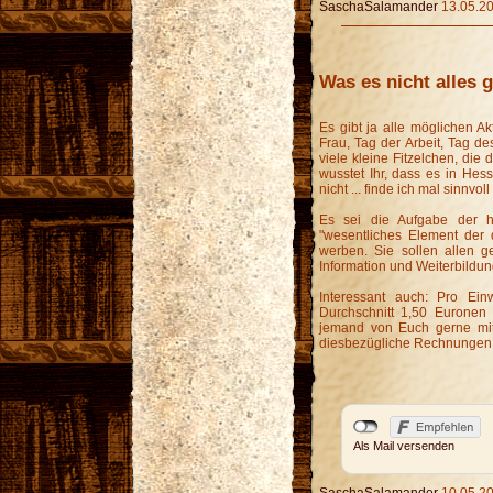
SaschaSalamander
13.05.20
Was es nicht alles g
Es gibt ja alle möglichen Ak
Frau, Tag der Arbeit, Tag d
viele kleine Fitzelchen, di
wusstet Ihr, dass es in Hes
nicht ... finde ich mal sinnvoll 
Es sei die Aufgabe der h
"wesentliches Element der 
werben. Sie sollen allen g
Information und Weiterbildu
Interessant auch: Pro Ei
Durchschnitt 1,50 Euronen 
jemand von Euch gerne mit 
diesbezügliche Rechnungen a
Als Mail versenden
SaschaSalamander
10.05.20