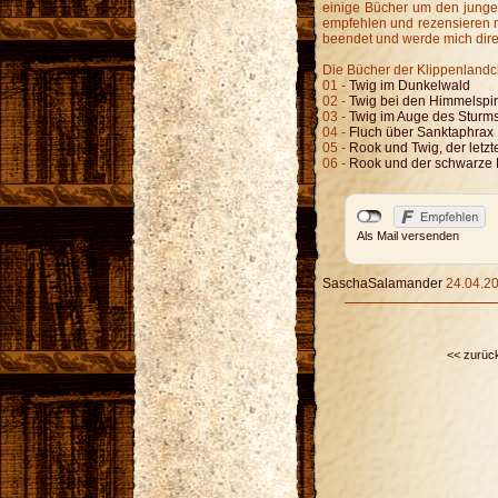
einige Bücher um den jungen 
empfehlen und rezensieren 
beendet und werde mich dire
Die Bücher der Klippenlandch
01 -
Twig im Dunkelwald
02 -
Twig bei den Himmelspi
03 -
Twig im Auge des Sturm
04 -
Fluch über Sanktaphrax
05 -
Rook und Twig, der letzt
06 -
Rook und der schwarze
Als Mail versenden
SaschaSalamander
24.04.20
<< zurüc