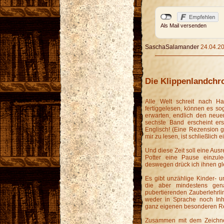
Als Mail versenden
SaschaSalamander
24.04.20
Die Klippenlandchr
Alle Welt schreit nach H
fertiggelesen, können es so
erwarten, endlich den neue
sechste Band erscheint er
Englisch! (Eine Rezension gi
mir zu lesen, ist schließlic
Und diese Zeit soll eine Ausr
Potter eine Pause einzul
deswegen drück ich ihnen gle
Es gibt unzählige Kinder- 
die aber mindestens gen
pubertierenden Zauberlehrli
weder in Sprache noch Inh
ganz eigenen besonderen Rei
Zusammen mit dem Zeichner