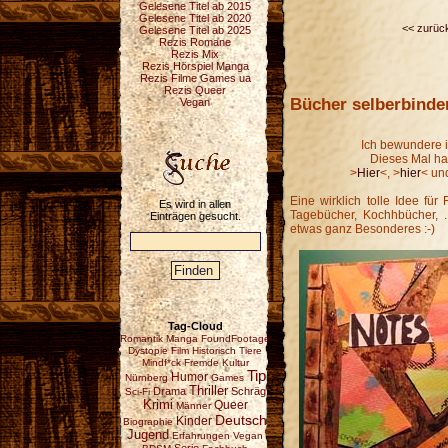
Gelesene Titel ab 2015
Gelesene Titel ab 2020
<< zurüc
Gelesene Titel ab 2025
Rezis Romane
Rezis Mix
Rezis Hörspiel Manga
Rezis Filme Games ua
Rezis Queer
Bücher selberbinde
Vegan
Ich bewundere 
Dieses Mal ha
>
Hier
<, >
hier
< un
Eine wirklich tolle Idee für
Es wird in allen
Tagebücher, Kochhbücher, .
Einträgen gesucht.
etwas ganz Besonderes :-)
Tag-Cloud
Romantik
Manga
FoundFootage
Dystopie
Film
Historisch
Tiere
Mindf*ck
Fremde Kultur
Tip
Humor
Nürnberg
Games
Thriller
Drama
Schräg
Sci-Fi
Krimi
Queer
Männer
Deutsch
Kinder
Biographie
Jugend
Erfahrungen
Vegan