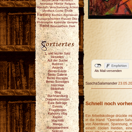
Serie
BDSM
Fachbuch
Horror
Animation
Religion
Märchen
Verschwörung
Action
Erotik
Mindfuck
Comic
Fantasy
Kochen
Abenteuer
Kurzgeschichten
Frauen
Öko
Philosophie
Komödie
Vampire
Reihe
BewusstSein
Dark
1. und letzter Satz
Aktuelles
Auf der Suche
Autoren
Awards
Als Mail versenden
Bento-Gäste
Bento Galerie
Bento Rezepte
Bento Sonstiges
SaschaSalamander
23.05.20
Interview
Bibliothek
Blog
Buchhandlung
Doppelrezension
Schnell noch vorher
Eure Beiträge
Events
Fragebogen
Kahdors Vlog
Ein Arbeitskollege drückte m
Kapitel
in die Hand: "Operation Saha
MachMit
von Abenteuer, Spannung, 
Manga
Mangatainment
einem coolen Helden, ei
Notizen