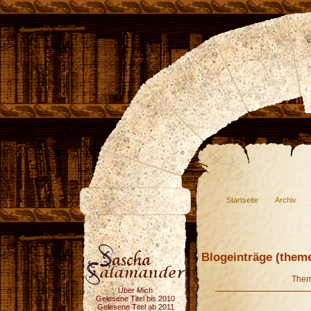
Startseite
Archiv
Blogeinträge (theme
The
Über Mich
Gelesene Titel bis 2010
Gelesene Titel ab 2011