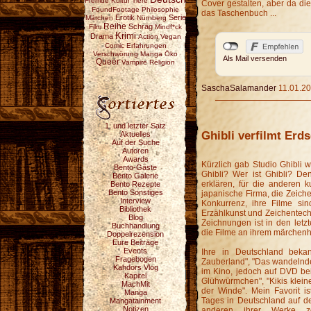
Fremde Kultur
Tiere
Cover gestalten, aber da dies
FoundFootage
Philosophie
das Taschenbuch ...
Erotik
Serie
Märchen
Nürnberg
Reihe
Schräg
Film
Mindf*ck
Krimi
Drama
Action
Vegan
Comic
Erfahrungen
Verschwörung
Manga
Öko
Als Mail versenden
Queer
Vampire
Religion
SaschaSalamander
11.01.20
1. und letzter Satz
Ghibli verfilmt Erd
Aktuelles
Auf der Suche
Autoren
Awards
Kürzlich gab Studio Ghibli 
Bento-Gäste
Ghibli? Wer ist Ghibli? De
Bento Galerie
erklären, für die anderen ku
Bento Rezepte
Bento Sonstiges
japanische Firma, die Zeiche
Interview
Konkurrenz, ihre Filme si
Bibliothek
Erzählkunst und Zeichentec
Blog
Zeichnungen ist in den let
Buchhandlung
die Filme an ihrem märchenh
Doppelrezension
Eure Beiträge
Events
Ihre in Deutschland beka
Fragebogen
Zauberland", "Das wandelnde
Kahdors Vlog
im Kino, jedoch auf DVD bei 
Kapitel
Glühwürmchen", "Kikis klein
MachMit
der Winde". Mein Favorit is
Manga
Tages in Deutschland auf d
Mangatainment
Notizen
anderen ihrer Werke z