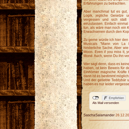
Erfahrungen zu betrachten.
Aber manchmal tut es gut, 
Logik, jegliche Gesetze u
vergessen und sich statt
einzulassen. Einfach einma
tun, als wäre man noch ein K
Erwachsenen durch den Kopf
Zu gerne würde ich hier den
Musicals "Mann von La M
hinderliche Sache. Aber wie 
Moon. Even if you miss it, y
Mond. Auch, wenn Du ihn verf
Wer sagt denn, dass es keine
haben, ist kein Beweis für d
Einhörner magische Kräfte 
dann ist es bestimmt möglich
Und der geliebte Teddybär un
haben es nur leider vergesse
Als Mail versenden
SaschaSalamander
26.12.20