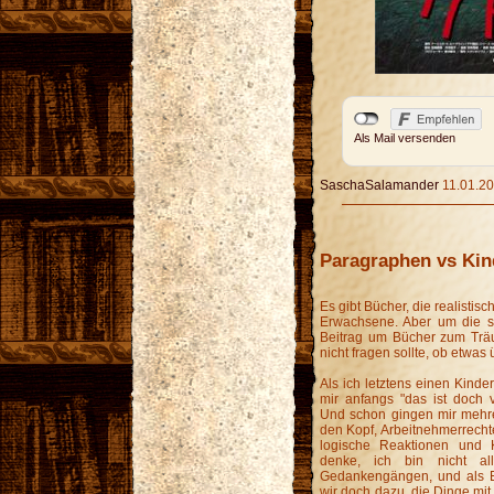
Als Mail versenden
SaschaSalamander
11.01.20
Paragraphen vs Ki
Es gibt Bücher, die realisti
Erwachsene. Aber um die so
Beitrag um Bücher zum Tr
nicht fragen sollte, ob etwas
Als ich letztens einen Kinder
mir anfangs "das ist doch vö
Und schon gingen mir mehr
den Kopf, Arbeitnehmerrech
logische Reaktionen und 
denke, ich bin nicht al
Gedankengängen, und als 
wir doch dazu, die Dinge mit