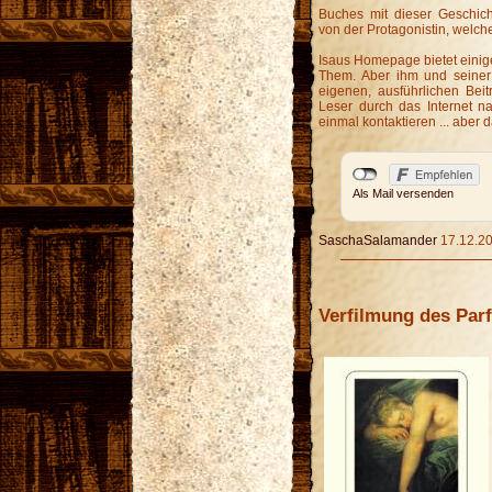
Buches mit dieser Geschi
von der Protagonistin, welch
Isaus Homepage bietet einig
Them. Aber ihm und seiner 
eigenen, ausführlichen Bei
Leser durch das Internet na
einmal kontaktieren ... aber 
Als Mail versenden
SaschaSalamander
17.12.20
Verfilmung des Par