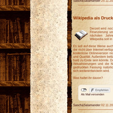
SaschaSalamander
25.11.20
Wikipedia als Druc
Derzeit wird no
Finanzierung und
nächsten Jahre
Wikipedia soll in
Es soll auf diese Weise au
die nicht über Internet verfüg
kostenlose Onlineversion nic
und Qualität. Außerdem befür
bald zu Ende sein könnte. D
Aktualisierungen und die 
gedruckten Fassung natürli
sich weiterentwickeln wird.
Was haltet ihr davon?
Als Mail versenden
SaschaSalamander
02.11.20