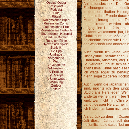
Oculus Quest
Animationstechnik. Die Ge
Passwort
Zeichnungen und den kindli
Podcast
in dem ernsthaften Hinter
Pulp
genauso ihre Freude daran 
Rätsel
Modernisierung kontra Tr
Rezensionen Buch
Rezension Comic
Lebensfreude werden o
Rezensionen Film
aufgegriffen. Und, falls je
Rezensionen Hörbuch
bekannt vorkommen: jau, Hay
Rezensionen Hörspiel
Ghibli auch beim >
Studio
Rund um Bücher
Zeichentrickserien wie Heid
Rund um Filme
der Waschbär und anderen b
Rezension Spiele
Statistik
TV Tipp
Auch, wenn ich keine Verg
Umfrage
Disneyfilme heranziehen (
Vorgemerkt
Cinderella, Aristocats, etc)
Web
Stil verloren und ist sich s
V-Gedanken
alten Filme. Ghibli hat diese
V-Nürnberg
V-Produkt
Ich wage sogar zu behaup
V-Rezept
hierin sogar zu deren Höchst
V-Unterwegs
Widmung
Auch, wenn die japanischen 
Zerlegt
sind, möchte ich den jung
Zitate
Studio ans Herz legen. Wer
Ende zu weinen, wem bei "
wird, wer nicht mit Chihir
bangt, dessen Herz ... nei
ich finde, man kann nicht and
Äh, zurück zu dem im Dezem
Juli diesen Jahres soll d
hoffentlich bald darauf bei un