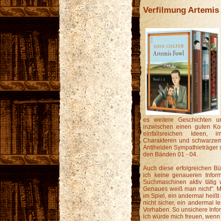
Verfilmung Artemis
es weitere Geschichten u
inzwischen einen guten Kon
einfallsreichen Ideen, i
Charakteren und schwarzem 
Antihelden Sympathieträger s
den Bänden 01 - 04.
Auch diese erfolgreichen Büc
ich keine genaueren Infor
Suchmaschinen aktiv tätig 
Genaues weiß man nicht". M
im Spiel, ein andermal heißt
nicht sicher, ein andermal 
Vorhaben. So unsichere Infor
ich würde mich freuen, wenn 