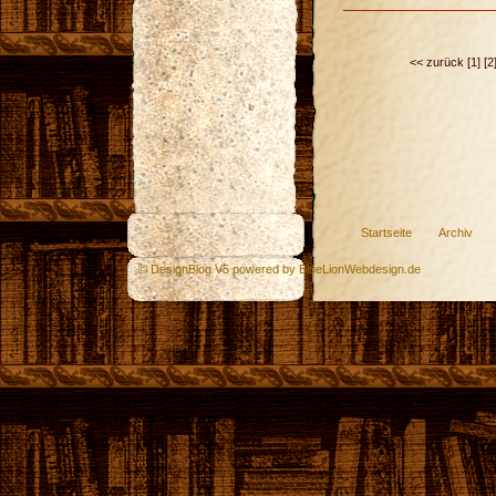
<< zurück
[1]
[2
Startseite
Archiv
© DesignBlog V5 powered by BlueLionWebdesign.de