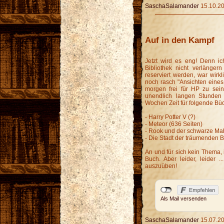
SaschaSalamander
15.10.20
Auf in den Kampf
Jetzt wird es eng! Denn ic
Bibliothek nicht verlänger
reserviert werden, war wirk
noch rasch "Ansichten eine
morgen frei für HP zu sei
unendlich langen Stunden
Wochen Zeit für folgende Bü
- Harry Potter V (?)
- Meteor (636 Seiten)
- Rook und der schwarze Mah
- Die Stadt der träumenden 
An und für sich kein Thema, 
Buch. Aber leider, leider 
auszuüben!
Als Mail versenden
SaschaSalamander
15.07.20