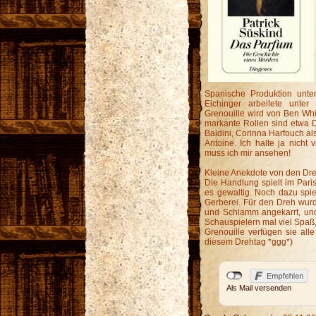
Spanische Produktion unt
Eichinger arbeitete unt
Grenouille wird von Ben Whi
markante Rollen sind etwa 
Baldini, Corinna Harfouch al
Antoine. Ich halte ja nicht
muss ich mir ansehen!
Kleine Anekdote von den Dre
Die Handlung spielt im Pari
es gewaltig. Noch dazu spie
Gerberei. Für den Dreh wurd
und Schlamm angekarrt, un
Schauspielern mal viel Spaß,
Grenouille verfügen sie all
diesem Drehtag *ggg*)
Als Mail versenden