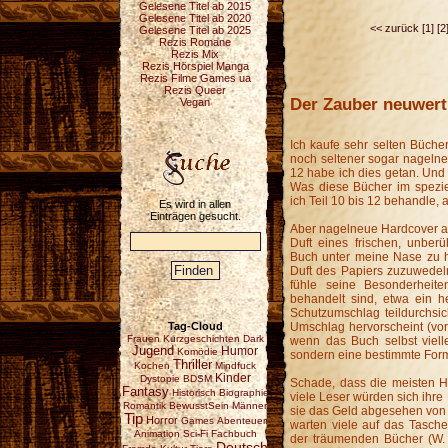
Gelesene Titel ab 2015
Gelesene Titel ab 2020
<< zurück
[1]
[2
Gelesene Titel ab 2025
Rezis Romane
Rezis Mix
Rezis Hörspiel Manga
Rezis Filme Games ua
Rezis Queer
Der Zauber neuwert
Vegan
Ich kaufe sehr selten Büche
noch seltener sogar nagelne
12 habe ich dies getan. Und 
Was diese Bücher im speziel
ich Teil 10 bis 12 behandle,
Es wird in allen
Einträgen gesucht.
Aber nagelneue Hardcover an 
Duft eines frischen, unber
Buch unter meine Nase zu h
Duft des Papiers zuzuwedeln
fühle seine Besonderheite
behandelt sind, etwa ein 
Schutzumschlag teildurchsic
Tag-Cloud
Umschlag hervorscheint (vor
Frauen
Kurzgeschichten
Dark
wenn das Buch selbst viellei
Jugend
Humor
Komödie
sondern eine bestimmte Form
Thriller
Kochen
Mindfuck
Kinder
Dystopie
BDSM
Schade, dass die meisten H
Fantasy
Historisch
Biographie
viele Leser würden sich ihre
Romantik
BewusstSein
Männer
sie das Geld abgesehen von 
Tip
Horror
Games
Abenteuer
warten viele auf das Tasche
Animation
Sci-Fi
Fachbuch
der träumenden Bücher (W. 
Deutsch