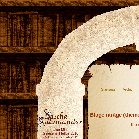
Startseite
Archiv
Blogeinträge (theme
The
Über Mich
Gelesene Titel bis 2010
Gelesene Titel ab 2011