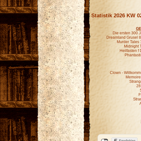
Statistik 2026 KW 0
GE
Die ersten 300 
Dreamland Grusel 8
Murder Tales 
Midnight 
Heilfasten f
Phantasti
Clown - Willkomme
Memoiren
Strang
28
F
Stra