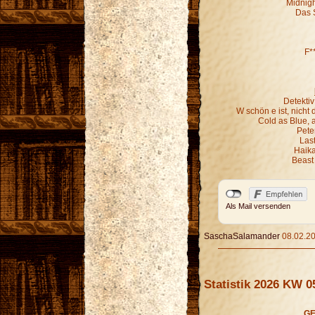
Midnigh
Das 
F*
Detekti
W schön e ist, nich
Cold as Blue, 
Pete
Last
Haika
Beast
Als Mail versenden
SaschaSalamander
08.02.20
Statistik 2026 KW 0
GE