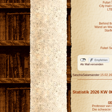
Futari
City Hall
LT
Behind th
Wand an Wan
Starf
Futari S
Als Mail versenden
SaschaSalamander
15.02.20
Statistik 2026 KW 0
GE
Professor van
Die schwarze 