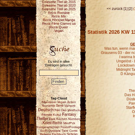
Gelesene Titel ab 2015
Gelesene Titel ab 2020
<< zurück
[1]
[2]
(
Gelesene Titel ab 2025
Rezis Romane
Rezis Mix
Rezis Hörspiel Manga
Rezis Filme Games ua
Rezis Queer
Statistik 2026 KW 1
Vegan
GE
Was tun, wenn man
Grausens 03 - der 
I wanna b
Ungelöst - 
Es wird in allen
Einträgen gesucht.
Lockdown 
Midnight Ta
D Kängur
The
Das H
Tag-Cloud
Düst
Abenteuer
Vegan
Action
Par
Serie
Romantik
Vampire
Starf
Deutsch
Film
Öko
Mindfuck
O
Fantasy
Fremde Kultur
I
Thriller
Dark
Kochen
Nürnberg
Krimi
Reihe
Mindf*ck
Kurzgeschichten
FoundFootage
Sci-Fi
Dystopie
Tiere
Comic
Schräg
Religion
Fachbuch