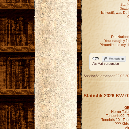
Starf
Dexter
Ich weiß, was Du 
C
Die Narben,
Your naughty fa
Pirouette into my 
Als Mail versenden
SaschaSalamander
22.02.20
Statistik 2026 KW 0
GE
Horror Tal
Tenebris 09 -
Tenebris 10 - Th
??? Kids
Al