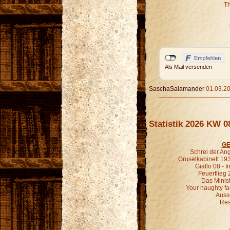
Th
Als Mail versenden
SaschaSalamander
01.03.20
Statistik 2026 KW 0
GE
Schrei der An
Gruselkabinett 19
Giallo 08 - 
Feuerflieg 
Das Minist
Your naughty fa
Ausse
Res