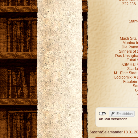
??? 236 
Starf
Mach Sitz,
Munina in
Die Pomm
Sinners of 
Das Unsagbar
Futari
City Hall
Scarfa
M - Eine Stadt
Logicomix (A 
Fräulein 
Sa
G
F
Als Mail versenden
SaschaSalamander
18.01.20