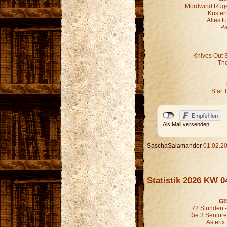
Mordwind Rügen
Küsten-
Alles f
Pa
Knives Out 
The
Star 
Als Mail versenden
SaschaSalamander
01.02.20
Statistik 2026 KW 0
GE
72 Stunden - 
Die 3 Seniore
Asterix