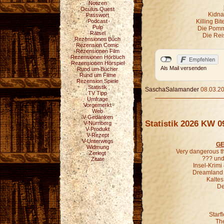
Notizen
Oculus Quest
Kidna
Passwort
Podcast
Killing Bi
Pulp
Die Pomm
Rätsel
Die Rei
Rezensionen Buch
Rezension Comic
Rezensionen Film
Rezensionen Hörbuch
Rezensionen Hörspiel
Als Mail versenden
Rund um Bücher
Rund um Filme
Rezension Spiele
Statistik
SaschaSalamander
08.03.20
TV Tipp
Umfrage
Vorgemerkt
Web
V-Gedanken
Statistik 2026 KW 0
V-Nürnberg
V-Produkt
V-Rezept
V-Unterwegs
GE
Widmung
Very dangerous t
Zerlegt
??? und 
Zitate
Insel-Krim
Dreamland G
Kaltes
De
Starf
Th