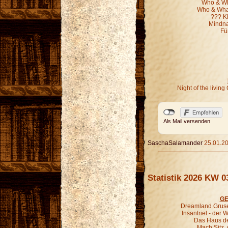
Who & Wha
Who & What
??? K
Mindna
Fü
Night of the livi
Als Mail versenden
SaschaSalamander
25.01.20
Statistik 2026 KW 0
GE
Dreamland Gruse
Insantriel - der
Das Haus de
Mach Sitz,