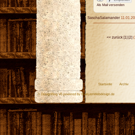
Als Mail versenden
SaschaSalamander
11.01.20
<< zurück
[1]
[2]
(
Startseite
Archiv
© DesignBlog V5 powered by BlueLionWebdesign.de