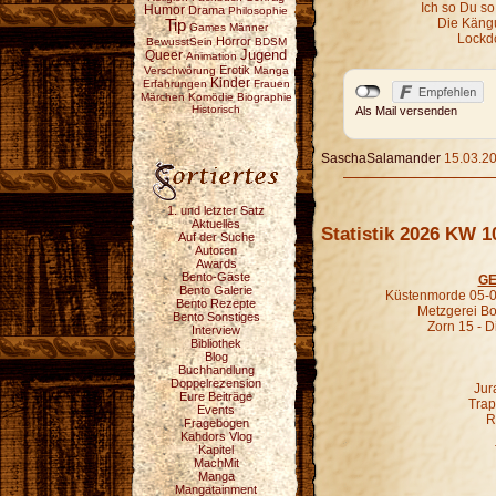
Ich so Du so
Humor
Drama
Philosophie
Die Kängu
Tip
Games
Männer
Lockd
Horror
BewusstSein
BDSM
Jugend
Queer
Animation
Erotik
Verschwörung
Manga
Kinder
Erfahrungen
Frauen
Märchen
Komödie
Biographie
Historisch
Als Mail versenden
SaschaSalamander
15.03.20
1. und letzter Satz
Aktuelles
Statistik 2026 KW 1
Auf der Suche
Autoren
Awards
Bento-Gäste
GE
Bento Galerie
Küstenmorde 05-0
Bento Rezepte
Metzgerei B
Bento Sonstiges
Zorn 15 - D
Interview
Bibliothek
Blog
Buchhandlung
Doppelrezension
Jur
Eure Beiträge
Trap
Events
R
Fragebogen
Kahdors Vlog
Kapitel
MachMit
Manga
Mangatainment