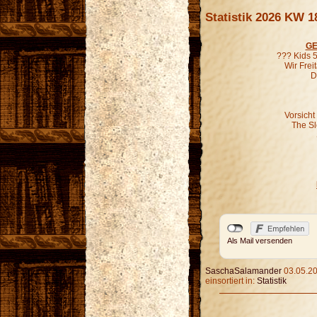
Statistik 2026 KW 1
GE
??? Kids 5
Wir Fre
D
Vorsicht
The S
Als Mail versenden
SaschaSalamander
03.05.20
einsortiert in:
Statistik