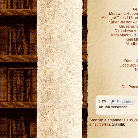
GE
Mordwind Rügen 
Midnight Tales 116 un
Kurier Preston Abe
Gruselseri
Die schwarze 
Kein Mucks - d 
Kein M
MindNa
Friedhof
Good Boy - 
N
Die Pomm
Als Mail versenden
SaschaSalamander
10.05.20
einsortiert in:
Statistik