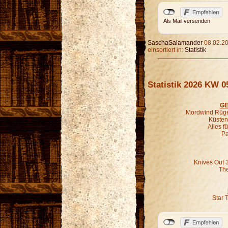
Als Mail versenden
SaschaSalamander
08.02.20
einsortiert in:
Statistik
Statistik 2026 KW 0
GE
Mordwind Rügen
Küsten-
Alles f
Pa
Knives Out 
The
Star 