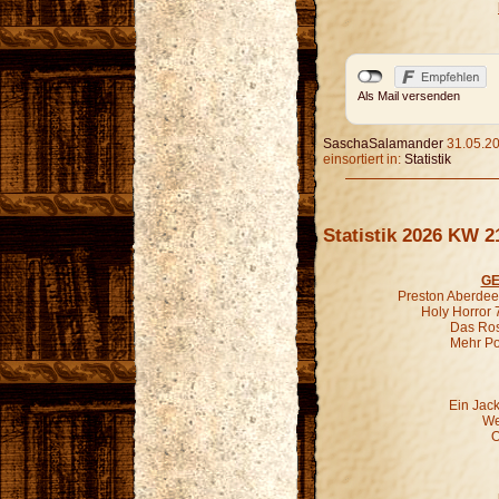
Als Mail versenden
SaschaSalamander
31.05.20
einsortiert in:
Statistik
Statistik 2026 KW 2
GE
Preston Aberdeen
Holy Horror 
Das Ros
Mehr P
Ein Jac
We
O