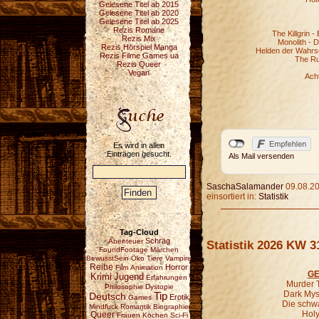
Gelesene Titel ab 2015
Gelesene Titel ab 2020
Gelesene Titel ab 2025
Rezis Romane
The Killgrin -
Rezis Mix
Monolith - 
Rezis Hörspiel Manga
Helden der Wahrsch
Rezis Filme Games ua
The Ru
Rezis Queer
Vegan
Ach
Es wird in allen
Einträgen gesucht.
Als Mail versenden
SaschaSalamander
09.08.20
einsortiert in:
Statistik
Tag-Cloud
Schräg
Abenteuer
Statistik 2026 KW 3
FoundFootage
Märchen
BewusstSein
Öko
Tiere
Vampire
Reihe
Horror
Film
Animation
GE
Krimi
Jugend
Erfahrungen
Murder T
Philosophie
Dystopie
Dark Mys
Deutsch
Tip
Erotik
Games
Die schw
Mindfuck
Romantik
Biographie
Holy
Queer
Frauen
Kochen
Sci-Fi