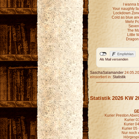
I wanna b
Your naughty fa
Lockdown Zone 
Cold as blue an
Mehr P
Sever
The Ma
Little 
Dragon 
Als Mail versenden
SaschaSalamander
24.05.20
einsortiert in:
Statistik
Statistik 2026 KW 2
GE
Kurier Preston Aberd
Kurier 03
Kurier 04
Kurier 05 
Nur noch e
Hörgespin