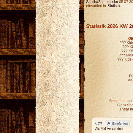
SaschaSalamander
05.07.20
einsortiert in:
Statistik
Statistik 2026 KW 2
GE
??? Kid
??? Ki
??? Ki
??? Kids
??? Kids 
Di
Aga
Shinju - Liebe
Black Sh
I hear 
Als Mail versenden