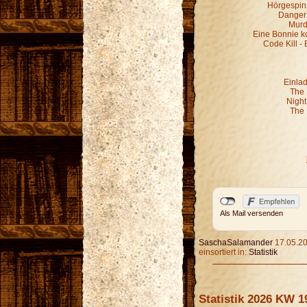
Hörgespin
Danger 
Murd
Eine Bonnie k
Code Kill - 
Einla
The 
Night
The 
Als Mail versenden
SaschaSalamander
17.05.20
einsortiert in:
Statistik
Statistik 2026 KW 1