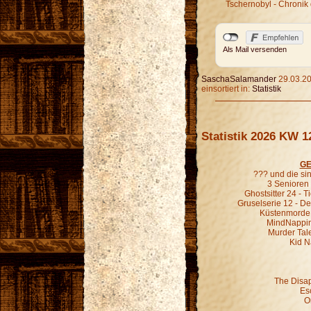
Tschernobyl - Chronik 
Als Mail versenden
SaschaSalamander
29.03.20
einsortiert in:
Statistik
Statistik 2026 KW 1
GE
??? und die s
3 Senioren 
Ghostsitter 24 - T
Gruselserie 12 - De
Küstenmorde 0
MindNapping 
Murder Tale
Kid N
The Disa
Es
O