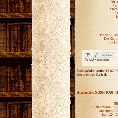
Düst
Par
Starf
O
I
Ich so Du so
Die Kängu
Lockd
Als Mail versenden
SaschaSalamander
15.03.20
einsortiert in:
Statistik
Statistik 2026 KW 1
GE
Küstenmorde 05-0
Metzgerei B
Zorn 15 - D