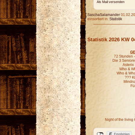
Als Mail versenden
SaschaSalamander
01.02.20
einsortiert in:
Statistik
Statistik 2026 KW 0
GE
72 Stunden - 
Die 3 Seniore
Asterix
Who & Wha
Who & What
??? K
Mindna
Fü
Night of the livi