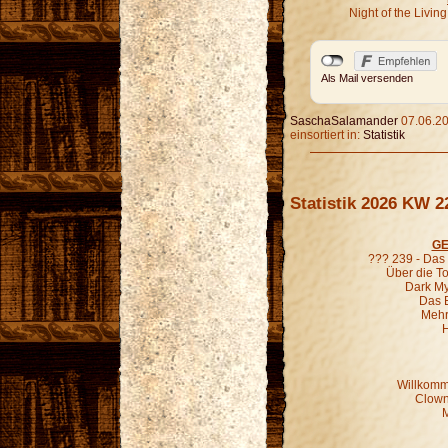
Night of the Livi
Als Mail versenden
SaschaSalamander
07.06.20
einsortiert in:
Statistik
Statistik 2026 KW 2
GE
??? 239 - Das
Über die To
Dark Mys
Das 
Mehr
H
Willkomm
Clown
M