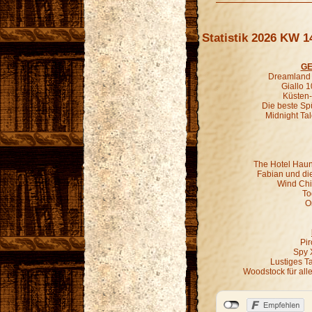
Statistik 2026 KW 1
GE
Dreamland G
Giallo 1
Küsten-
Die beste Sp
Midnight Ta
The Hotel Haun
Fabian und di
Wind Chil
To
O
Pir
Spy 
Lustiges T
Woodstock für all