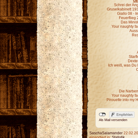
GE
Schrei der An
Gruselkabinett 19
Giallo 08 - 
Feuerflieg 
Das Minist
Your naughty fa
Ausse
Res
Starf
Dexter
Ich weiß, was Du 
C
Die Narben,
Your naughty fa
Pirouette into my 
Als Mail versenden
SaschaSalamander
22.02.20
einsortiert in:
Statistik