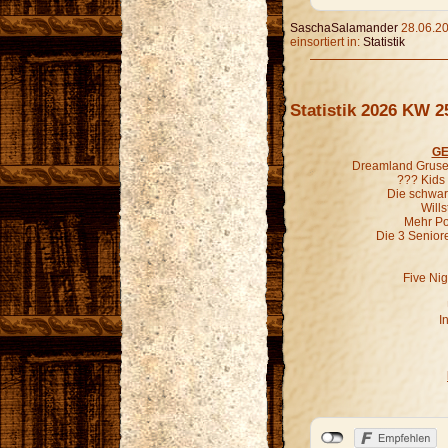
SaschaSalamander
28.06.20
einsortiert in:
Statistik
Statistik 2026 KW 2
GE
Dreamland Grusel
??? Kids
Die schwar
Wills
Mehr P
Die 3 Senior
Five Nig
I