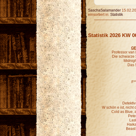
SaschaSalamander
15.02.20
einsortiert in:
Statistik
Statistik 2026 KW 0
GE
Professor van
Die schwarze 
Midnigh
Das 
F*
Detekti
W schön e ist, nich
Cold as Blue, 
Pete
Last
Haika
Beast