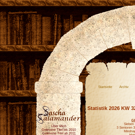
Startseite
Archiv
Statistik 2026 KW 3
G
Sieben 
Über Mich
3 Senioren 3
Gelesene Titel bis 2010
Mindnap
Gelesene Titel ab 2011
Hot