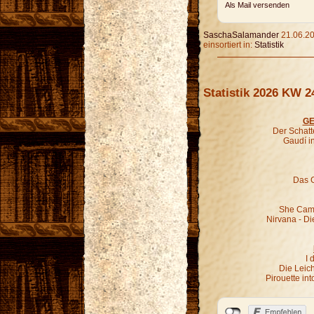
Als Mail versenden
SaschaSalamander
21.06.20
einsortiert in:
Statistik
Statistik 2026 KW 2
GE
Der Schatt
Gaudí i
Das G
She Came
Nirvana - Di
I 
Die Leic
Pirouette in