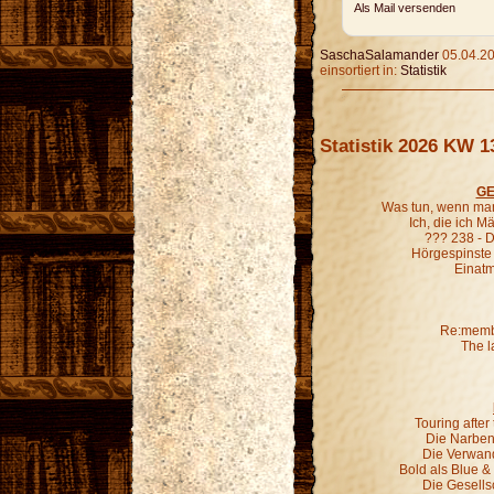
Als Mail versenden
SaschaSalamander
05.04.20
einsortiert in:
Statistik
Statistik 2026 KW 1
GE
Was tun, wenn man
Ich, die ich 
??? 238 - D
Hörgespinste
Einatm
Re:membe
The l
Touring afte
Die Narben,
Die Verwand
Bold als Blue &
Die Gesells