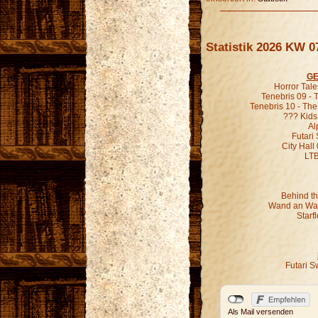
Statistik 2026 KW 0
GE
Horror Tal
Tenebris 09 -
Tenebris 10 - Th
??? Kids
Al
Futari
City Hall
LT
Behind th
Wand an Wan
Starf
Futari S
Als Mail versenden