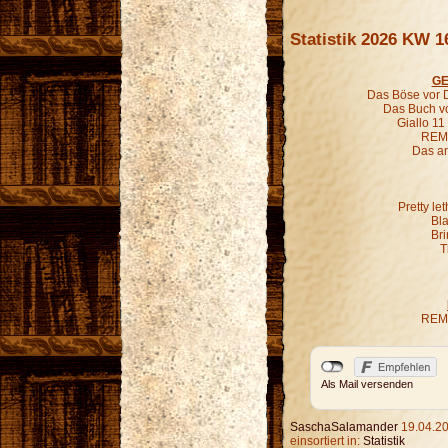
Statistik 2026 KW 1
GE
Das Böse vor D
Das Buch vo
Giallo 11
REM 
Das an
Pretty le
Bl
Bri
T
REM 
Als Mail versenden
SaschaSalamander
19.04.20
einsortiert in:
Statistik