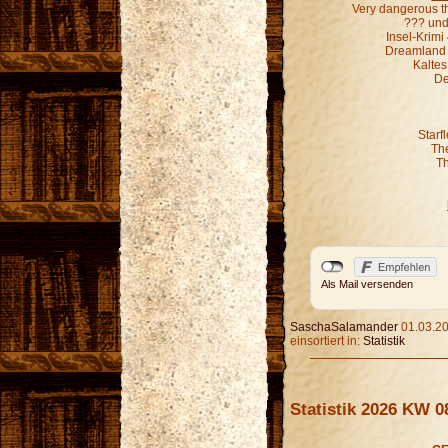
Very dangerous t
??? und 
Insel-Krim
Dreamland G
Kaltes
De
Starf
Th
Th
Als Mail versenden
SaschaSalamander
01.03.20
einsortiert in:
Statistik
Statistik 2026 KW 0