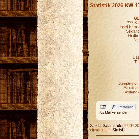
Statistik 2026 KW 1
GE
??? Ki
Insel-Krimi
Sexland
Giallo
Nac
Das
Th
Sleeping on
As old as
Sexland 
Als Mail versenden
SaschaSalamander
26.04.20
einsortiert in:
Statistik