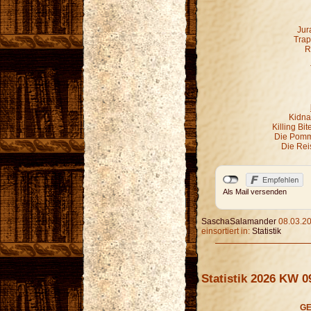
Jur
Trap
R
Kidna
Killing Bi
Die Pomm
Die Rei
Als Mail versenden
SaschaSalamander
08.03.20
einsortiert in:
Statistik
Statistik 2026 KW 0
GE