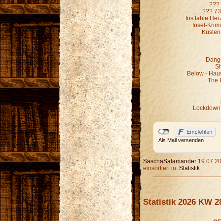
??? 
??? 73
Ins fahle He
Insel-Krim
Küsten
Dange
Sh
Below - Hau
The 
Lockdown 
Als Mail versenden
SaschaSalamander
19.07.20
einsortiert in:
Statistik
Statistik 2026 KW 2