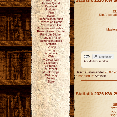
Statistik 2026 KW 3
Notizen
Oculus Quest
Passwort
Podcast
GE
Pulp
Die Abschaf
Rätsel
Rezensionen Buch
Rezension Comic
Rezensionen Film
Rezensionen Hörbuch
Masters
Rezensionen Hörspiel
Rund um Bücher
Rund um Filme
Rezension Spiele
Statistik
TV Tipp
Umfrage
Vorgemerkt
Web
V-Gedanken
Als Mail versenden
V-Nürnberg
V-Produkt
V-Rezept
V-Unterwegs
SaschaSalamander
26.07.20
Widmung
einsortiert in:
Statistik
Zerlegt
Zitate
Statistik 2026 KW 2
GE
??? 
??? 
??? 