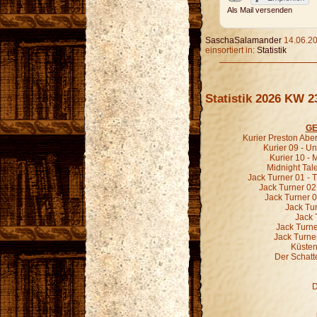
Als Mail versenden
SaschaSalamander
14.06.20
einsortiert in:
Statistik
Statistik 2026 KW 2
GE
Kurier Preston Abe
Kurier 09 - 
Kurier 10 -
Midnight Tal
Jack Turner 01 - 
Jack Turner 02
Jack Turner 0
Jack Tur
Jack 
Jack Turne
Jack Turne
Küsten
Der Schatt
D