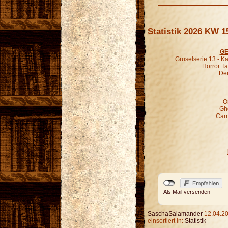
Statistik 2026 KW 1
GE
Gruselserie 13 - K
Horror Ta
Der
O
Gho
Carn
Als Mail versenden
SaschaSalamander
12.04.20
einsortiert in:
Statistik