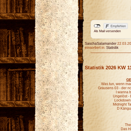
Als Mail versenden
SaschaSalamander
22.03.20
einsortiert in:
Statistik
Statistik 2026 KW 1
GE
Was tun, wenn man
Grausens 03 - der 
I wanna b
Ungelöst - 
Lockdown 
Midnight Ta
D Kängur
The
Das H