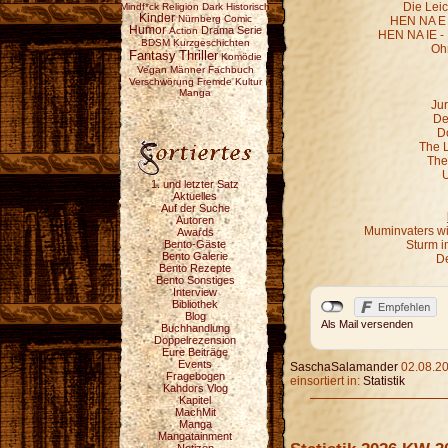
Die Leic
Mindf*ck
Religion
Dark
Historisch
Kinder
Nürnberg
Comic
HEN NA E -
Humor
Drama
Serie
Action
HEN NA IE -
BDSM
Kurzgeschichten
Oh
Fantasy
Thriller
Komödie
Vegan
Männer
Fachbuch
Verschwörung
Fremde Kultur
Manga
Jur
De
D
The 
The
U
1. und letzter Satz
Aktuelles
Auf der Suche
Autoren
Muminvaters wi
Awards
Bento-Gäste
Sturm i
Bento Galerie
De
Bento Rezepte
Bento Sonstiges
Interview
Bibliothek
Blog
Als Mail versenden
Buchhandlung
Doppelrezension
Eure Beiträge
Events
SaschaSalamander
02.08.20
Fragebogen
einsortiert in:
Statistik
Kahdors Vlog
Kapitel
MachMit
Manga
Mangatainment