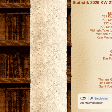
Statistik 2026 KW 2
GE
??? Ki
??? Kid
??? K
??? Kids
Midnight Tales 
Wer den Kür
Kein Mucks
G
Th
Das Ka
Therapy G
Die Pomm
Saint Yo
Als Mail versenden