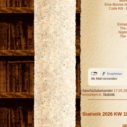
Murd
Eine Bonnie k
Code Kill - 
Einla
The 
Night
The 
Als Mail versenden
SaschaSalamander
17.05.20
einsortiert in:
Statistik
Statistik 2026 KW 1
GE