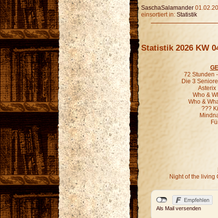
SaschaSalamander
01.02.20
einsortiert in:
Statistik
Statistik 2026 KW 0
GE
72 Stunden - 
Die 3 Seniore
Asterix
Who & Wha
Who & What
??? K
Mindna
Fü
Night of the livi
Als Mail versenden