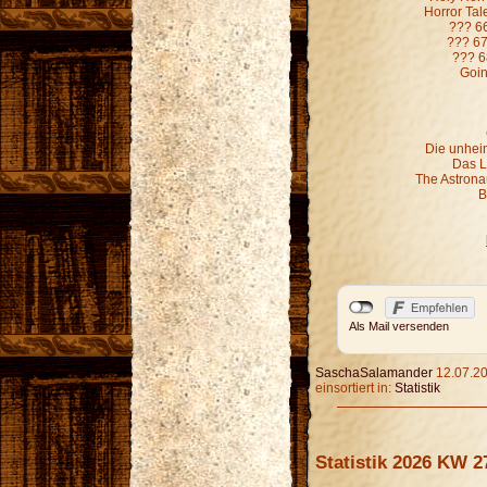
Horror Ta
??? 6
??? 67
??? 6
Goin
Die unheim
Das L
The Astronau
B
Als Mail versenden
SaschaSalamander
12.07.20
einsortiert in:
Statistik
Statistik 2026 KW 2