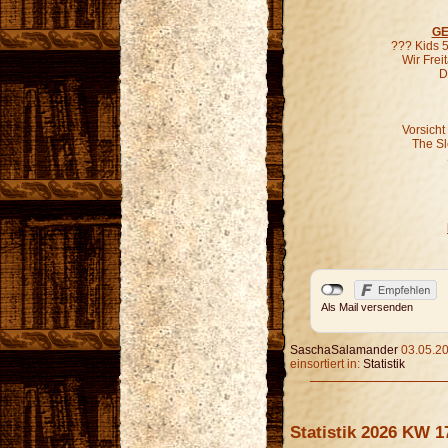
GE
??? Kids 5
Wir Fre
D
Vorsicht
The S
Als Mail versenden
SaschaSalamander
03.05.20
einsortiert in:
Statistik
Statistik 2026 KW 1