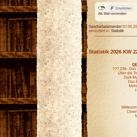
Als Mail versenden
SaschaSalamander
07.06.20
einsortiert in:
Statistik
Statistik 2026 KW 2
GE
??? 239 - Das
Über die To
Dark Mys
Das 
Mehr
H
Willkomm
Clown
M