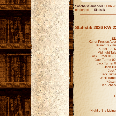
SaschaSalamander
14.06.20
einsortiert in:
Statistik
Statistik 2026 KW 2
GE
Kurier Preston Abe
Kurier 09 - 
Kurier 10 -
Midnight Tal
Jack Turner 01 - 
Jack Turner 02
Jack Turner 0
Jack Tur
Jack 
Jack Turne
Jack Turne
Küsten
Der Schatt
D
Night of the Livi