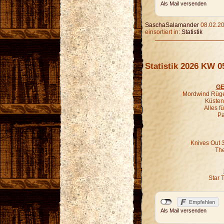
Als Mail versenden
SaschaSalamander
08.02.20
einsortiert in:
Statistik
Statistik 2026 KW 0
GE
Mordwind Rügen
Küsten-
Alles f
Pa
Knives Out 
The
Star 
Als Mail versenden