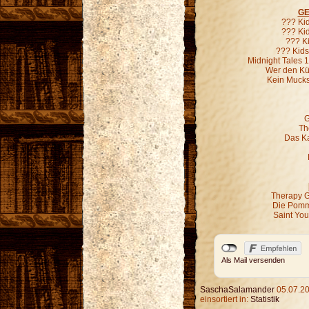
GE
??? Ki
??? Kid
??? K
??? Kids
Midnight Tales 
Wer den Kür
Kein Mucks
G
Th
Das Ka
Therapy G
Die Pomm
Saint Yo
Als Mail versenden
SaschaSalamander
05.07.20
einsortiert in:
Statistik