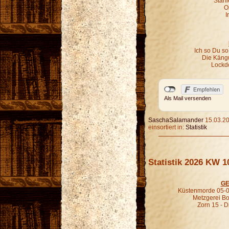
Starf
O
I
Ich so Du so
Die Kängu
Lockd
Als Mail versenden
SaschaSalamander
15.03.20
einsortiert in:
Statistik
Statistik 2026 KW 1
GE
Küstenmorde 05-0
Metzgerei B
Zorn 15 - D