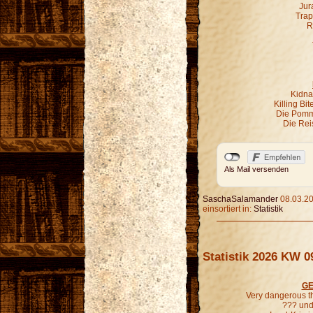
Jur
Trap
R
Kidna
Killing Bi
Die Pomm
Die Rei
Als Mail versenden
SaschaSalamander
08.03.20
einsortiert in:
Statistik
Statistik 2026 KW 0
GE
Very dangerous t
??? und 