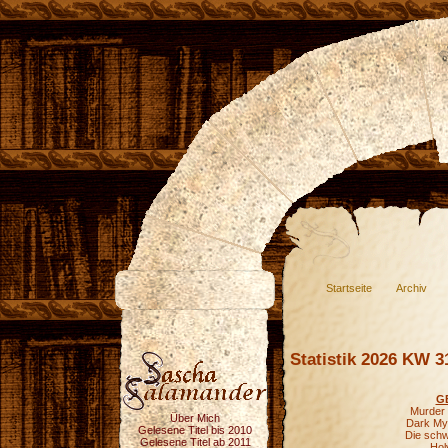
Startseite
Archiv
Statistik 2026 KW 3
G
Murder 
Über Mich
Dark Mys
Gelesene Titel bis 2010
Die schw
Gelesene Titel ab 2011
Hol