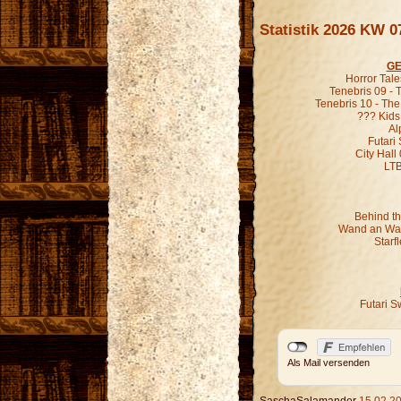
Statistik 2026 KW 0
GE
Horror Tal
Tenebris 09 -
Tenebris 10 - Th
??? Kids
Al
Futari
City Hall
LT
Behind th
Wand an Wan
Starf
Futari S
Als Mail versenden