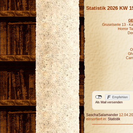
Statistik 2026 KW 1
GE
Gruselserie 13 - K
Horror Ta
Der
O
Gho
Carn
Als Mail versenden
SaschaSalamander
12.04.20
einsortiert in:
Statistik