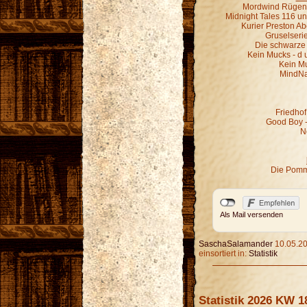
Mordwind Rügen 
Midnight Tales 116 un
Kurier Preston Abe
Gruselseri
Die schwarze 
Kein Mucks - d 
Kein M
MindNa
Friedhof
Good Boy - 
N
Die Pomm
Als Mail versenden
SaschaSalamander
10.05.20
einsortiert in:
Statistik
Statistik 2026 KW 1