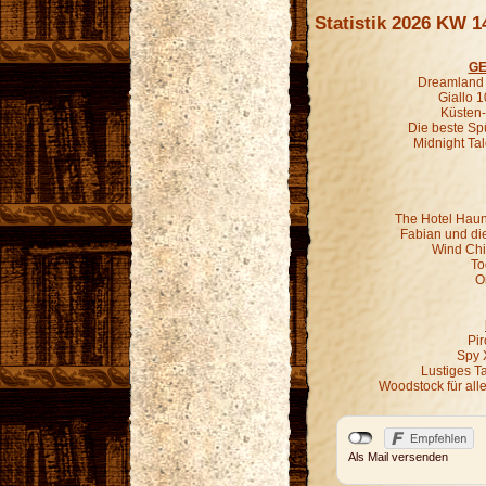
Statistik 2026 KW 1
GE
Dreamland G
Giallo 1
Küsten-
Die beste Sp
Midnight Ta
The Hotel Haun
Fabian und di
Wind Chil
To
O
Pir
Spy 
Lustiges T
Woodstock für all
Als Mail versenden