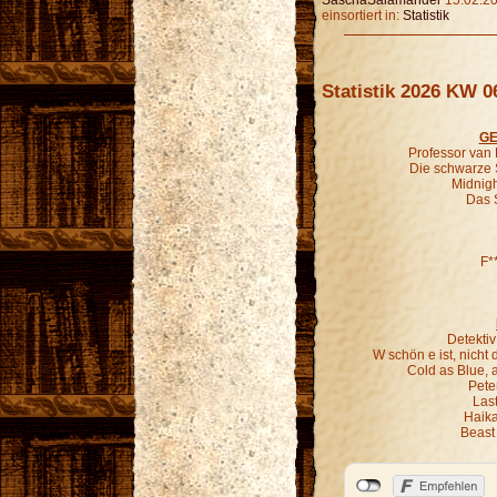
SaschaSalamander
15.02.20
einsortiert in:
Statistik
Statistik 2026 KW 0
GE
Professor van
Die schwarze 
Midnigh
Das 
F*
Detekti
W schön e ist, nich
Cold as Blue, 
Pete
Last
Haika
Beast