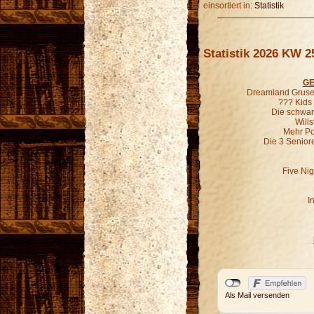
einsortiert in:
Statistik
Statistik 2026 KW 2
GE
Dreamland Grusel
??? Kids
Die schwar
Wills
Mehr P
Die 3 Senior
Five Nig
I
Als Mail versenden