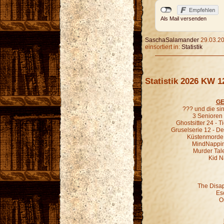
Als Mail versenden
SaschaSalamander
29.03.20
einsortiert in:
Statistik
Statistik 2026 KW 1
GE
??? und die s
3 Senioren 
Ghostsitter 24 - T
Gruselserie 12 - De
Küstenmorde 0
MindNapping 
Murder Tale
Kid N
The Disa
Es
O