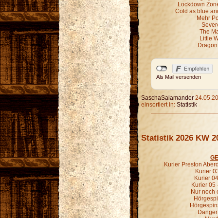
Lockdown Zone 
Cold as blue an
Mehr P
Sever
The Ma
Little 
Dragon 
Als Mail versenden
SaschaSalamander
24.05.20
einsortiert in:
Statistik
Statistik 2026 KW 2
GE
Kurier Preston Aberd
Kurier 03
Kurier 04
Kurier 05 
Nur noch e
Hörgespin
Hörgespin
Danger 