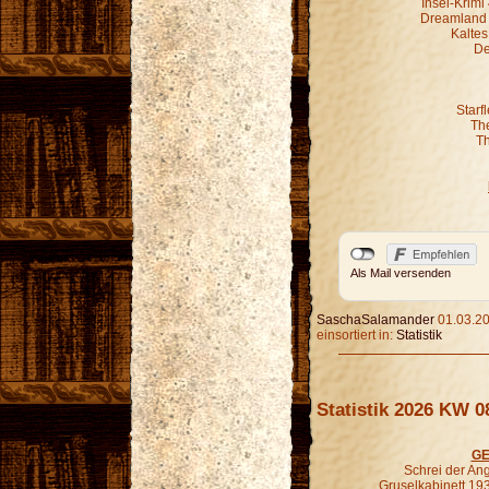
Insel-Krim
Dreamland G
Kaltes
De
Starf
Th
Th
Als Mail versenden
SaschaSalamander
01.03.20
einsortiert in:
Statistik
Statistik 2026 KW 0
GE
Schrei der An
Gruselkabinett 19