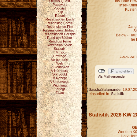
Ins fahle He
Oculus Quest
Passwort
Insel-Krim
Podcast
Küsten
Pulp
Rätsel
Rezensionen Buch
Rezension Comic
Dange
Rezensionen Film
Rezensionen Hörbuch
Sh
Rezensionen Hörspiel
Below - Hau
Rund um Bücher
The 
Rund um Filme
Rezension Spiele
Statistik
TV Tipp
Umfrage
Lockdown 
Vorgemerkt
Web
V-Gedanken
V-Nürnberg
V-Produkt
Als Mail versenden
V-Rezept
V-Unterwegs
Widmung
Zerlegt
SaschaSalamander
19.07.20
Zitate
einsortiert in:
Statistik
Statistik 2026 KW 2
GE
Wer den Kür
Holy Horr