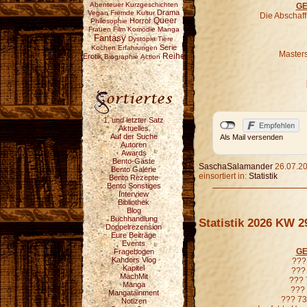
Abenteuer
Kurzgeschichten
GE
Drama
Vegan
Fremde Kultur
Die Abschaf
Horror
Queer
Philosophie
Frauen
Film
Komödie
Manga
Fantasy
Dystopie
Tiere
Serie
Kochen
Erfahrungen
Masters
Reihe
Erotik
Biographie
Action
1. und letzter Satz
Aktuelles
Auf der Suche
Als Mail versenden
Autoren
Awards
Bento-Gäste
SaschaSalamander
26.07.20
Bento Galerie
einsortiert in:
Statistik
Bento Rezepte
Bento Sonstiges
Interview
Bibliothek
Blog
Buchhandlung
Statistik 2026 KW 2
Doppelrezension
Eure Beiträge
Events
GE
Fragebogen
Kahdors Vlog
??? 
Kapitel
??? 
MachMit
??? 
Manga
??? 
Mangatainment
??? 73
Notizen