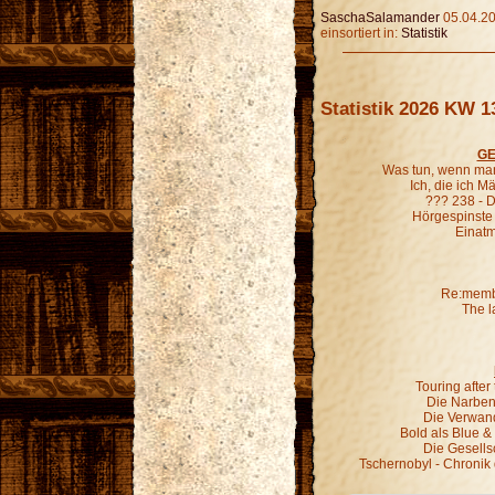
SaschaSalamander
05.04.20
einsortiert in:
Statistik
Statistik 2026 KW 1
GE
Was tun, wenn man
Ich, die ich 
??? 238 - D
Hörgespinste
Einatm
Re:membe
The l
Touring afte
Die Narben,
Die Verwand
Bold als Blue &
Die Gesells
Tschernobyl - Chronik 