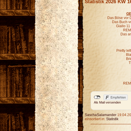
Statistik 2026 KW 1
GE
Das Böse vor D
Das Buch vo
Giallo 11
REM 
Das an
Pretty le
Bl
Bri
T
REM 
Als Mail versenden
SaschaSalamander
19.04.20
einsortiert in:
Statistik