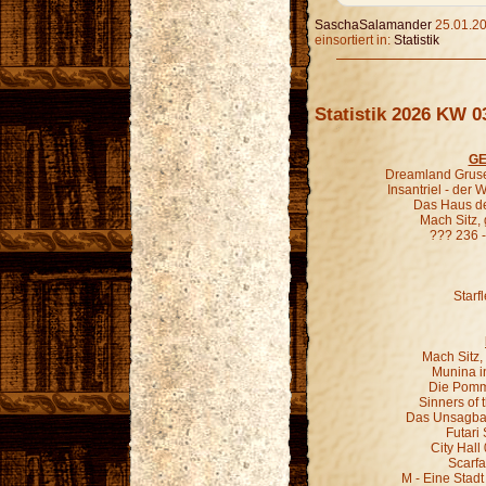
SaschaSalamander
25.01.20
einsortiert in:
Statistik
Statistik 2026 KW 0
GE
Dreamland Gruse
Insantriel - der
Das Haus de
Mach Sitz,
??? 236 
Starf
Mach Sitz,
Munina in
Die Pomm
Sinners of 
Das Unsagbar
Futari
City Hall
Scarfa
M - Eine Stadt