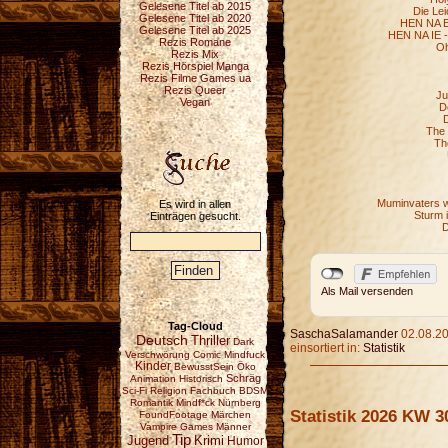
Gelesene Titel ab 2015
Die Lei
Gelesene Titel ab 2020
HEN NA E 
Gelesene Titel ab 2025
HEN NA IE -
Rezis Romane
Oh
Rezis Mix
Rezis Hörspiel Manga
Rezis Filme Games ua
Rezis Queer
Ju
Vegan
D
D
The 
Th
Muminvaters w
Es wird in allen
Sturm 
Einträgen gesucht.
D
Als Mail versenden
Tag-Cloud
SaschaSalamander
02.08.20
Deutsch
Thriller
Dark
einsortiert in:
Statistik
Verschwörung
Comic
Mindfuck
Kinder
BewusstSein
Öko
Schräg
Animation
Historisch
Sci-Fi
Religion
Fachbuch
BDSM
Romantik
Mindf*ck
Nürnberg
Statistik 2026 KW 3
FoundFootage
Märchen
Vampire
Games
Männer
Tip
Jugend
Krimi
Humor