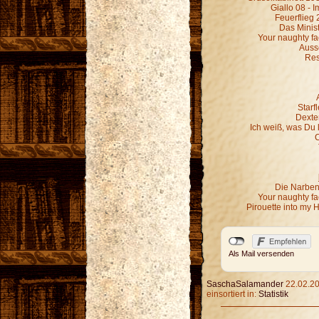
Giallo 08 - 
Feuerflieg 
Das Minist
Your naughty fa
Ausse
Res
Starf
Dexter
Ich weiß, was Du 
C
Die Narben,
Your naughty fa
Pirouette into my 
Als Mail versenden
SaschaSalamander
22.02.20
einsortiert in:
Statistik