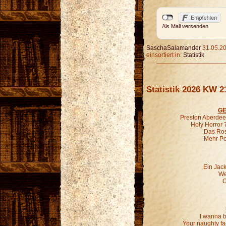
Als Mail versenden
SaschaSalamander
31.05.20
einsortiert in:
Statistik
Statistik 2026 KW 2
GE
Preston Aberdeen
Holy Horror 
Das Ros
Mehr P
Ein Jac
We
O
I wanna b
Your naughty fa