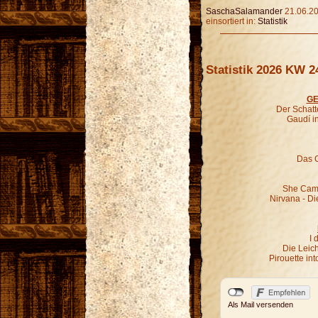
SaschaSalamander
21.06.20
einsortiert in:
Statistik
Statistik 2026 KW 2
GE
Der Schatt
Gaudí i
Das G
She Came
Nirvana - Di
I 
Die Leic
Pirouette in
Als Mail versenden