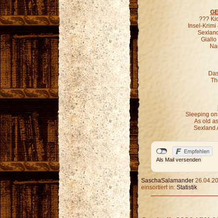
GE
??? Ki
Insel-Krimi
Sexland
Giallo
Nac
Das
Th
Sleeping on
As old as
Sexland 
Als Mail versenden
SaschaSalamander
26.04.20
einsortiert in:
Statistik