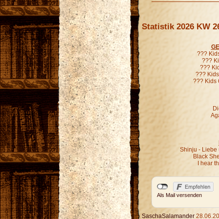
Statistik 2026 KW 2
GE
??? Kid
??? Ki
??? Ki
??? Kids
??? Kids 
Di
Aga
Shinju - Liebe
Black Sh
I hear 
Als Mail versenden
SaschaSalamander
28.06.20