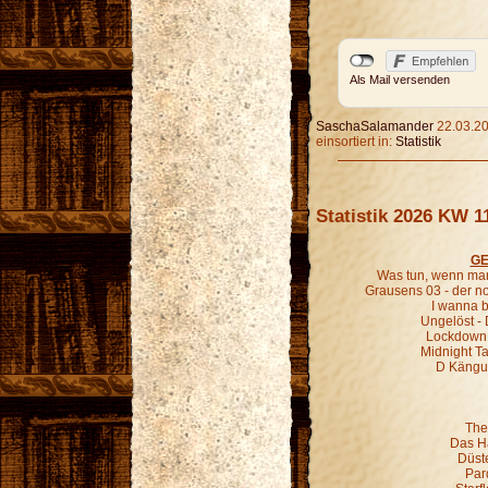
Als Mail versenden
SaschaSalamander
22.03.20
einsortiert in:
Statistik
Statistik 2026 KW 1
GE
Was tun, wenn man
Grausens 03 - der 
I wanna b
Ungelöst - 
Lockdown 
Midnight Ta
D Kängur
The
Das H
Düst
Par