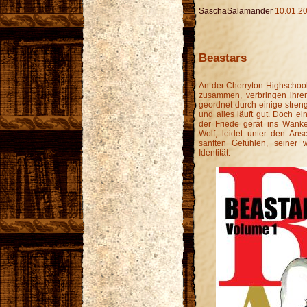
SaschaSalamander
10.01.20
Beastars
An der Cherryton Highschool 
zusammen, verbringen ihre
geordnet durch einige streng
und alles läuft gut. Doch e
der Friede gerät ins Wanke
Wolf, leidet unter den An
sanften Gefühlen, seiner
Identität.