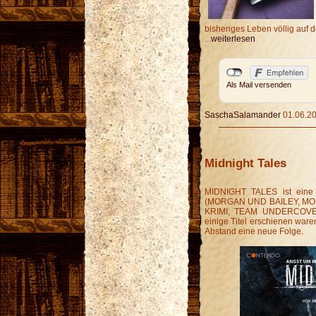
bisheriges Leben völlig auf 
...
weiterlesen
Als Mail versenden
SaschaSalamander
01.06.20
Midnight Tales
MIDNIGHT TALES ist eine 
(MORGAN UND BAILEY, MOR
KRIMI, TEAM UNDERCOVER
einige Titel erschienen war
Abstand eine neue Folge.