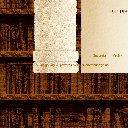
(1)
[2]
[3]
[4
Startseite
Archiv
© DesignBlog V5 powered by BlueLionWebdesign.de