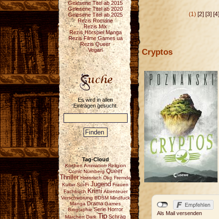
Gelesene Titel ab 2015
Gelesene Titel ab 2020
(1)
[2]
[3]
[4
Gelesene Titel ab 2025
Rezis Romane
Rezis Mix
Rezis Hörspiel Manga
Rezis Filme Games ua
Rezis Queer
Cryptos
Vegan
Es wird in allen
Einträgen gesucht.
Tag-Cloud
Kochen
Animation
Religion
Queer
Comic
Nürnberg
Thriller
Historisch
Öko
Fremde
Jugend
Kultur
Sci-Fi
Frauen
Krimi
Fachbuch
Abenteuer
Verschwörung
BDSM
Mindfuck
Drama
Manga
Games
Serie
Horror
Biographie
Als Mail versenden
Tip
Schräg
Märchen
Dark