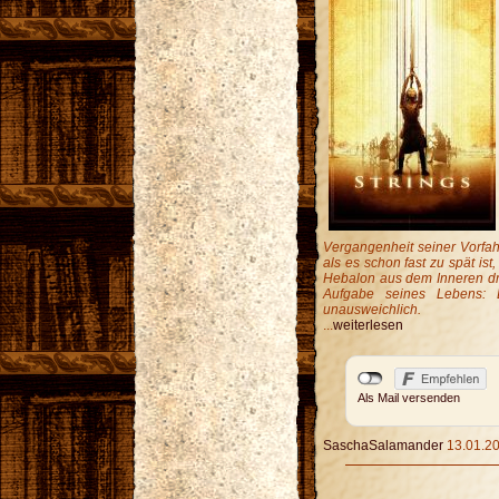
Vergangenheit seiner Vorfah
als es schon fast zu spät ist
Hebalon aus dem Inneren dro
Aufgabe seines Lebens: E
unausweichlich.
...
weiterlesen
Als Mail versenden
SaschaSalamander
13.01.20