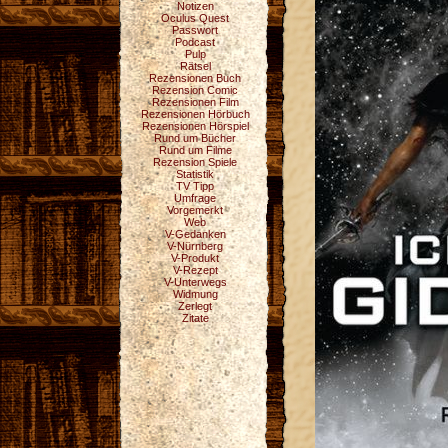
Notizen
Oculus Quest
Passwort
Podcast
Pulp
Rätsel
Rezensionen Buch
Rezension Comic
Rezensionen Film
Rezensionen Hörbuch
Rezensionen Hörspiel
Rund um Bücher
Rund um Filme
Rezension Spiele
Statistik
TV Tipp
Umfrage
Vorgemerkt
Web
V-Gedanken
V-Nürnberg
V-Produkt
V-Rezept
V-Unterwegs
Widmung
Zerlegt
Zitate