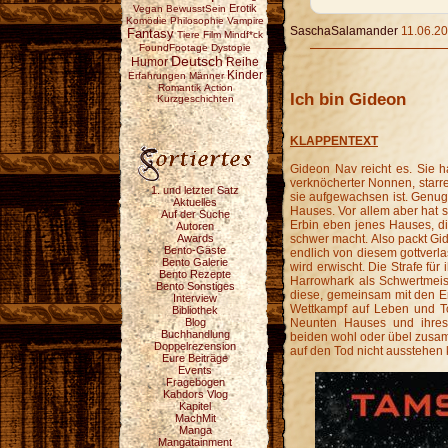
Erotik
Vegan
BewusstSein
Komödie
Philosophie
Vampire
SaschaSalamander
11.06.20
Fantasy
Tiere
Film
Mindf*ck
FoundFootage
Dystopie
Deutsch
Reihe
Humor
Kinder
Erfahrungen
Männer
Romantik
Action
Ich bin Gideon
Kurzgeschichten
KLAPPENTEXT
Gideon Nav reicht es. Sie 
verknöcherter Nonnen, starr
1. und letzter Satz
sie aufgewachsen ist. Genu
Aktuelles
Hauses. Vor allem aber hat
Auf der Suche
Erbin eben jenes Hauses, di
Autoren
Awards
schwer macht. Also packt Gid
Bento-Gäste
endlich von diesem gottverl
Bento Galerie
wird erwischt. Die Strafe für
Bento Rezepte
Harrowhark als Schwertmeist
Bento Sonstiges
diese, gemeinsam mit den E
Interview
Wettkampf auf Leben und T
Bibliothek
Blog
Neunten Hauses und ihres
Buchhandlung
beiden wohl oder übel zusa
Doppelrezension
auf den Tod nicht ausstehen
Eure Beiträge
Events
Fragebogen
Kahdors Vlog
Kapitel
MachMit
Manga
Mangatainment